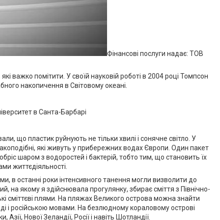
Фінансові послуги надає: ТОВ
які важко помітити. У своїй науковій роботі в 2004 році Томпсон
бного накопичення в Світовому океані.
ніверситет в Санта-Барбарі
али, що пластик руйнують не тільки хвилі і сонячне світло. У
ракоподібні, які живуть у прибережних водах Європи. Один пакет
ріс шаром з водоростей і бактерій, тобто тим, що становить їх
ами життєдіяльності.
ами, в останні роки інтенсивного танення могли визволити до
й, на якому я здійснювала прогулянку, збирає сміття з Північно-
ські сміттєві плями. На пляжах Великого острова можна знайти
ноді і російською мовами. На безлюдному кораловому острові
зії, Нової Зеландії, Росії і навіть Шотландії.