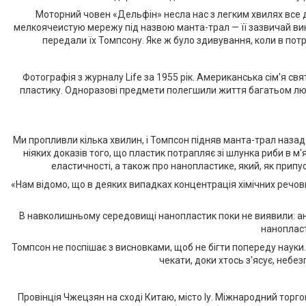
Моторний човен «Дельфін» несла нас з легким хвилях все да
мелкоячеистую мережу під назвою манта-трал — її зазвичай вико
передали їх Томпсону. Яке ж було здивування, коли в потр
Фотографія з журналу Life за 1955 рік. Американська сім'я с
пластику. Одноразові предмети полегшили життя багатьом люд
Ми пропливли кілька хвилин, і Томпсон підняв манта-трал назад
ніяких доказів того, що пластик потрапляє зі шлунка риби в м
еластичності, а також про нанопластике, який, як припу
«Нам відомо, що в деяких випадках концентрація хімічних речови
В навколишньому середовищі нанопластик поки не виявили: ана
нанопласт
Томпсон не поспішає з висновками, щоб не бігти попереду науки.
чекати, доки хтось з'ясує, небе
Провінція Чжецзян на сході Китаю, місто Іу. Міжнародний торг