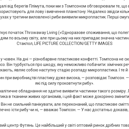
лі від берегів Плімута, поки ми з Томпсоном обговорювали те, що 
ристовують для лову і вивчення планктону. Недалеко звідси кілька
ухах у третини виловленої риби виявили микропластик. Перші смуги
вяткує початок Throwaway Living («Одноразове споживання, що поле
ям по всьому світу, але при цьому на них припадає значна частина
Стакпол, LIFE PICTURE COLLECTION/GETTY IMAGES
 у човен. На дні — різнобарвне пластикове конфетті. Томпсона не с
'ясо. Він турбується про шкоду, яку неможливо побачити: хімічних
скають, являє собою наступну стадію розпаду микропластика. І те 
н при виробництві пластику дуже висока, — розповідає Томпсон. — Ми
які під силу проковтнути рибу».
літичне обладнання не здатне виявити частинки такого розміру. Л
ика в тканини живих організмів, і цей факт може докорінно змінити
 Він не схильний панікувати, але переконаний, що пластикове смітт
зпечно їсти рибу чи ні, — вважає Томпсон. — У нас достатньо доказі
овий центр Футянь. Це найбільший у світі оптовий ринок дрібних то