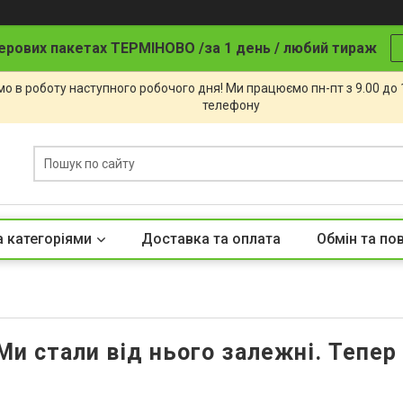
ерових пакетах ТЕРМІНОВО /за 1 день / любий тираж
о в роботу наступного робочого дня! Ми працюємо пн-пт з 9.00 до
телефону
а категоріями
Доставка та оплата
Обмін та по
Ми стали від нього залежні. Тепер