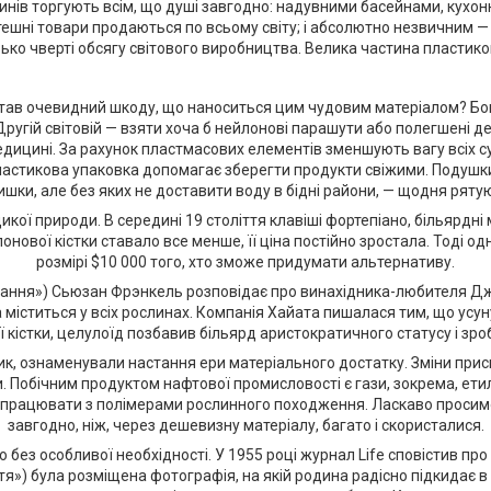
азинів торгують всім, що душі завгодно: надувними басейнами, кух
утешні товари продаються по всьому світу; і абсолютно незвичним 
зько чверті обсягу світового виробництва. Велика частина пластик
 став очевидний шкоду, що наноситься цим чудовим матеріалом? Бо
угій світовій — взяти хоча б нейлонові парашути або полегшені дета
дицині. За рахунок пластмасових елементів зменшують вагу всіх суч
тикова упаковка допомагає зберегти продукти свіжими. Подушки бе
ишки, але без яких не доставити воду в бідні райони, — щодня рятую
ої природи. В середині 19 століття клавіші фортепіано, більярдні м
лонової кістки ставало все менше, її ціна постійно зростала. Тоді
розмірі $10 000 того, хто зможе придумати альтернативу.
ія кохання») Сьюзан Фрэнкель розповідає про винахідника-любителя 
міститься у всіх рослинах. Компанія Хайата пишалася тим, що усун
кістки, целулоїд позбавив більярд аристократичного статусу і зр
тик, ознаменували настання ери матеріального достатку. Зміни прис
и. Побічним продуктом нафтової промисловості є гази, зокрема, ети
не працювати з полімерами рослинного походження. Ласкаво просим
завгодно, ніж, через дешевизну матеріалу, багато і скористалися.
без особливої необхідності. У 1955 році журнал Life сповістив про
) була розміщена фотографія, на якій родина радісно підкидає в по