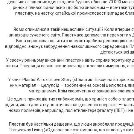
декількох з'єднаних один з одним будівлях більше 70 000 маг
ринок з'явився одночасно і до болю знайомим — все-таки т
пластику, на частку китайської промисловості випадає бли
Як ми опинилися в такій нещасливій ситуації? Коли вперше
винаходів сучасного світу. Пластмаса допомогла перемогти у Др
Вона спростила польоти в космос і зробила революцію в ме
відповідно, знижує забруднення навколишнього середовища. Плас
дістаються всі ш
У своєму ранньому виконанні пластик навіть сприяв порятунку дик
кістки. Популяція слонів опинилася під загрозою вимирання, а с
У книзі Plastic: A Toxic Love Story («Пластик: Токсична істор
ним матеріал — целулоїд — зроблений на основі целюлози, яка 
матеріалами». Крім скорочення споживання слонової 
Це один з прикладів тих глибоких змін, що приніс з собою плас
рідини, яка в достатку постачала нас дешевою енергією, — нафт
нових полімерів, наприклад, поліетилентерефталату (ПЕТ), і 
Пластик був настільки дешевим, що люди виробляли продукцію 
Throwaway Living («Одноразове споживання, що полегшує життя»