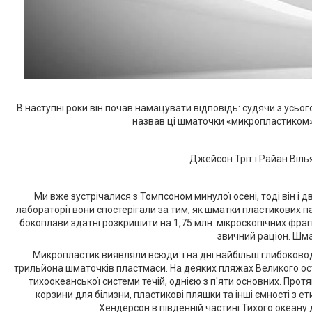
В наступні роки він почав намацувати відповідь: судячи з усьог
назвав ці шматочки «микропластиком»,
Джейсон Тріт і Райан Віль
Ми вже зустрічалися з Томпсоном минулої осені, тоді він і д
лабораторії вони спостерігали за тим, як шматки пластикових п
бокоплави здатні розкришити на 1,75 млн. мікроскопічних фраг
звичний раціон. Шма
Микропластик виявляли всюди: і на дні найбільш глибоководн
трильйона шматочків пластмаси. На деяких пляжах Великого остро
тихоокеанської системи течій, однією з п'яти основних. Прот
корзини для білизни, пластикові пляшки та інші ємності з 
Хендерсон в південній частині Тихого океану д