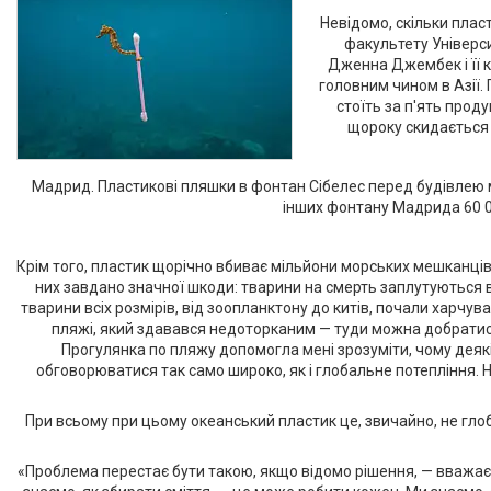
Невідомо, скільки плас
факультету Універси
Дженна Джембек і її 
головним чином в Азії.
стоїть за п'ять прод
щороку скидається в
Мадрид. Пластикові пляшки в фонтан Сібелес перед будівлею м
інших фонтану Мадрида 60 0
Крім того, пластик щорічно вбиває мільйони морських мешканців.
них завдано значної шкоди: тварини на смерть заплутуються 
тварини всіх розмірів, від зоопланктону до китів, почали харчу
пляжі, який здавався недоторканим — туди можна добратися 
Прогулянка по пляжу допомогла мені зрозуміти, чому де
обговорюватися так само широко, як і глобальне потепління.
При всьому при цьому океанський пластик це, звичайно, не гло
«Проблема перестає бути такою, якщо відомо рішення, — вважає 