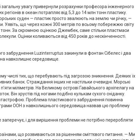
оці загальну увагу привернули розрахунки професора інженерного
егіонів в океан потрапляє від 5,3 до 14 млн тонн пластику.
рських суден — пластик просто звалюють на землю чи річку, —
ни. Уявіть, що через кожні 300 метрів по всьому побережжю світу
лн тонн. За скромною оцінкою Джембек, саме стільки пластмаси
лекули. Оцінки коливаються від 450 років до нескінченності.
о забруднення Luzinterruptus закинули в фонтан Сібелес і два
у на навколишнє середовище.
ому числі тих, що перебувають під загрозою зникнення. Деяких їх
вних банок. Страждання інших не настільки очевидні. Морські
п'яти міліметрів. На Великому острові Гавайського архіпелагу на
к. Він хрустів під ногами подібно кулькам сухого сніданку.
катастрофою. Проблема пластикового забруднення повинна
 Програми ООН з навколишнього середовища назвав цю проблему
е заперечує, і для вирішення проблеми не потрібно переробляти
країнами, що розвиваються за рішенням сміттєвого питання. — Ми