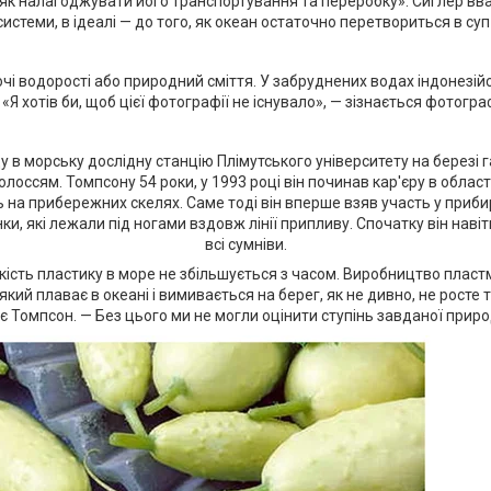
 як налагоджувати його транспортування та переробку». Сиглер вва
і системи, в ідеалі — до того, як океан остаточно перетвориться в суп
чі водорості або природний сміття. У забруднених водах індонезі
 «Я хотів би, щоб цієї фотографії не існувало», — зізнається фотог
у в морську дослідну станцію Плімутського університету на березі 
лоссям. Томпсону 54 роки, у 1993 році він починав кар'єру в облас
 на прибережних скелях. Саме тоді він вперше взяв участь у прибир
ки, які лежали під ногами вздовж лінії припливу. Спочатку він наві
всі сумніви.
сть пластику в море не збільшується з часом. Виробництво пластмас
 який плаває в океані і вимивається на берег, як не дивно, не росте
є Томпсон. — Без цього ми не могли оцінити ступінь завданої приро