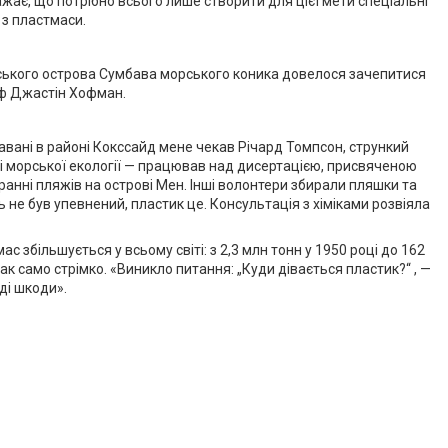
жає, що потрібно всього лише створити для цієї мети спеціальні
 з пластмаси.
йського острова Сумбава морського коника довелося зачепитися
раф Джастін Хофман.
гавані в районі Кокссайд мене чекав Річард Томпсон, стрункий
ті морської екології — працював над дисертацією, присвяченою
анні пляжів на острові Мен. Інші волонтери збирали пляшки та
ть не був упевнений, пластик це. Консультація з хіміками розвіяла
 збільшується у всьому світі: з 2,3 млн тонн у 1950 році до 162
 так само стрімко. «Виникло питання: „Куди дівається пластик?“ , —
ді шкоди».