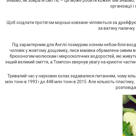
знаємо, як збирати сміття, — це може робити кожен. Ми знаємо,
організації 
Щоб осідлати протягом морські ковзани чіпляються за дрейфую
за ватяну паличку.
Під характерним для Англії похмурим осіннім небом біля вход
чоловік у жовтому дощовику, лиса маківка обрамлена сивим во
брюхоногим молюскам і мікроскопічних водоростей, які живуть
інший великий сміття, а Томпсон звернув увагу на крихітні частин
Тривалий час у наукових колах задавалися питанням, чому кількі
млн тонн в 1993 і до 448 млн тонн в 2015. Але кількість пластику,
розповіда