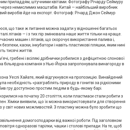
онним приладдям, штучними квітами. Фотографу Річарду Сеймуру
— через немислимих масштабів. Китай — найбільший виробник
овий виробів йде на експорт. Фотограф: Річард Джон Сеймур
юся, що таке ж питання можна задати у відношенні багатьох
лі літаків — і з тих пір змінювала наше життя тільки на краще.
асних машин і літаків, що скорочує використання палива і,
зпеки, каски, інкубатори і навіть пластикові пляшки, яким нині
ть тисячі життів.
'ячі, гребені і всілякі дрібнички робилися з дефіцитною слонової
 одна більярдна компанія з Нью-Йорка запропонувала винагороду в
Джона Уеслі Хайате, який відгукнувся на пропозицію. Винайдений
ула необхідність «разграблять природу в гонитві за рідкісними
обив гру доступною простим людям в будь-якому барі.
корилися на початку 20 століття, коли пластмаси стали робити з
лен. Хіміки виявили, що їх можна використовувати для створення
о у світ нових можливостей. З пластику можна було зробити що
 звільнення домогосподарки від важкої роботи. Під заголовком
вітря одноразові тарілки, чашки і столові прилади. На те, щоб