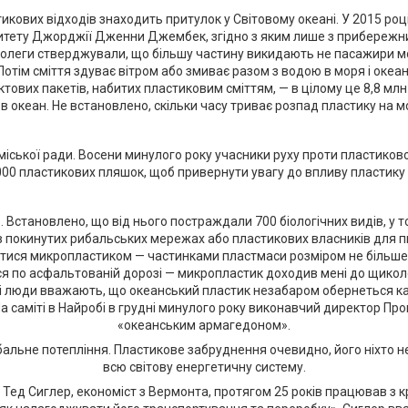
тикових відходів знаходить притулок у Світовому океані. У 2015 р
тету Джорджії Дженни Джембек, згідно з яким лише з прибережних р
колеги стверджували, що більшу частину викидають не пасажири мо
 Потім сміття здуває вітром або змиває разом з водою в моря і океа
уктових пакетів, набитих пластиковим сміттям, — в цілому це 8,8 м
 океан. Не встановлено, скільки часу триває розпад пластику на мо
іської ради. Восени минулого року учасники руху проти пластиковог
00 пластикових пляшок, щоб привернути увагу до впливу пластик
 Встановлено, що від нього постраждали 700 біологічних видів, у т
в покинутих рибальських мережах або пластикових власників для пи
ватися микропластиком — частинками пластмаси розміром не більше 
по асфальтованій дорозі — микропластик доходив мені до щиколото
які люди вважають, що океанський пластик незабаром обернеться 
 На саміті в Найробі в грудні минулого року виконавчий директор
«океанським армагедоном».
бальне потепління. Пластикове забруднення очевидно, його ніхто н
всю світову енергетичну систему.
Тед Сиглер, економіст з Вермонта, протягом 25 років працював з 