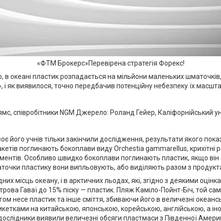
«ФТМ Брокерс»Перевірена стратегія Форекс!
о, в океані пластик розпадається на мільйони маленьких шматочків, 
 і як виявилося, точно передбачив потенційну небезпеку їх масшта
ямс, співробітники NGM Джерело: Роланд Гейер, Каліфорнійський у
воє його учнів тільки закінчили дослідження, результати якого показ
акетів поглинають бокоплави виду Orchestia gammarellus, крихітні 
ментів. Особливо швидко бокоплави поглинають пластик, якщо він об
точки пластику вони випльовують, або виділяють разом з продукт
их місць океану, і в арктичних льодах, які, згідно з деякими оцінк
ва Гаваї до 15% піску — пластик. Пляж Каміло-Пойнт-Біч, той сами
ягом несе пластик та інше сміття, збиваючи його в величезні океан
етикетками на китайською, японською, корейською, англійською, а і
ослідники виявили величезні обсяги пластмаси з Південної Америки, А