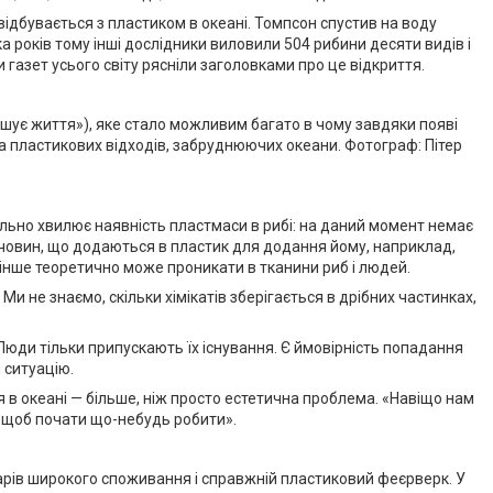
відбувається з пластиком в океані. Томпсон спустив на воду
 років тому інші дослідники виловили 504 рибини десяти видів і
 газет усього світу рясніли заголовками про це відкриття.
гшує життя»), яке стало можливим багато в чому завдяки появі
 пластикових відходів, забруднюючих океани. Фотограф: Пітер
ильно хвилює наявність пластмаси в рибі: на даний момент немає
 речовин, що додаються в пластик для додання йому, наприклад,
й інше теоретично може проникати в тканини риб і людей.
 не знаємо, скільки хімікатів зберігається в дрібних частинках,
юди тільки припускають їх існування. Є ймовірність попадання
 ситуацію.
я в океані — більше, ніж просто естетична проблема. «Навіщо нам
в, щоб почати що-небудь робити».
варів широкого споживання і справжній пластиковий феєрверк. У