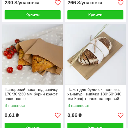
230
266
₴/упаковка
₴/упаковка
Купити
Купити
Паперовий пакет під випічку
Пакет для булочок, пончиків,
170*30*230 мм бурий крафт
хачапурі, випічки 180*50*340
пакет саше
мм Крафт пакет паперовий
фасувальний середній
В наявності
В наявності
0,61
0,86
₴
₴
Купити
Купити