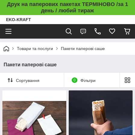
Друк на паперових пакетах ТЕРМІНОВО /за 1
день / любий тираж
EKO-KRAFT
Товари та послуги
Пакети паперові саше
Пакети паперові саше
Сортування
0
Фільтри