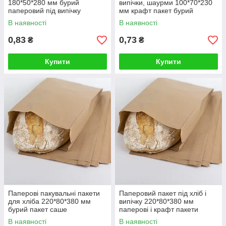
180*50*280 мм бурий
випічки, шаурми 100*70*230
паперовий під випічку
мм крафт пакет бурий
В наявності
В наявності
0,83
0,73
₴
₴
Купити
Купити
Паперові пакувальні пакети
Паперовий пакет під хліб і
для хліба 220*80*380 мм
випічку 220*80*380 мм
бурий пакет саше
паперові і крафт пакети
В наявності
В наявності