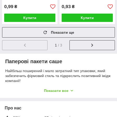
0,99
0,93
₴
₴
Купити
Купити
Показати ще
1
/ 3
Паперові пакети саше
Найбільш поширений і мало затратний тип упаковки, який
забезпечить фірмовий стиль та підкреслить позитивний імідж
компанії!
Виготовляємо пакети з крафт паперу щільністю від 37 до 80
Показати все
г/м2. Використовумо крафт білого та бурого кольору.
Еко пакети ідеально підходять для упаковки кондитерських та
хлібо-булочних виробів, ковбасної і м'ясної продукції, сиру,
Про нас
фастфуду, для фасування чаю і кави, сухофруктів і спецій,
сувенірів і подарунків, виробів хенд-мейд тощо.