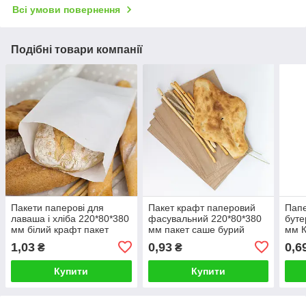
Всі умови повернення
Подібні товари компанії
Пакети паперові для
Пакет крафт паперовий
Папе
лаваша і хліба 220*80*380
фасувальний 220*80*380
буте
мм білий крафт пакет
мм пакет саше бурий
мм К
саше
саше
1,03
0,93
0,6
₴
₴
випі
Купити
Купити