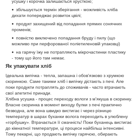
усушку і корочка залишається хрусткою;
збільшується термін зберігання - можливість хліба
дихати попереджає розвиток цвілі;
продукт захищений від попадання прямих сонячних
променів;
повністю виключено попадання бруду і пилу (що
можливо при перфорованої поліетиленовій упаковці)
на гарячу їжу не потрапляють мікрочастинки пластику
- тому що його там немає.
Як упакувати хліб
Ідеальна випічка - тепла, запашна і обов'язково з хрумкою
скоринкою. Саме такими хліб і випічку дістають з печі. Але
поки продукти потраплять до споживачів - часто втрачають
свої апетитні принади.
Хлібна усушка - процес переходу вологи з м'якуша в скоринку.
Власне скоринка в момент виходу булки з печі практично
безводна, але вона швидко вистигає і через різницю
температур в шарах буханки волога переходить в улюблену
«горбушку». Втрачається її смачність! Поки буханець вистигає
до кімнатної температури, ці процеси найбільш інтенсивні.
Тому пекарні, що продають випічку гарячою, обирають