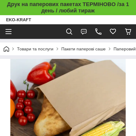
Друк на паперових пакетах ТЕРМІНОВО /за 1
день / любий тираж
EKO-KRAFT
Товари та послуги
Пакети паперові саше
Паперовий 