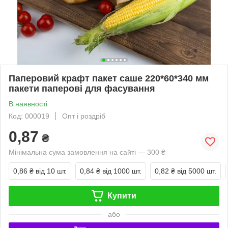
Паперовий крафт пакет саше 220*60*340 мм
пакети паперові для фасування
В наявності
Код: 000019
Опт і роздріб
0,87
₴
Мінімальна сума замовлення на сайті — 300 ₴
0,86 ₴
від 10 шт.
0,84 ₴
від 1000 шт.
0,82 ₴
від 5000 шт.
Купити
або