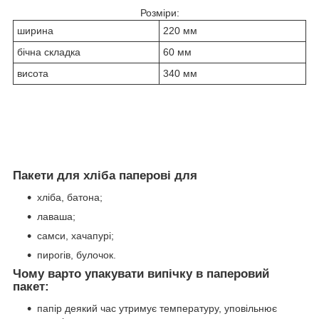
Розміри:
ширина
220 мм
бічна складка
60 мм
висота
340 мм
Пакети для хліба паперові для
хліба, батона;
лаваша;
самси, хачапурі;
пирогів, булочок.
Чому варто упакувати випічку в паперовий
пакет:
папір деякий час утримує температуру, уповільнює