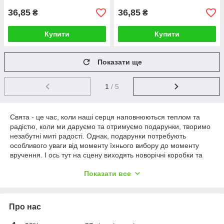
36,85
36,85
₴
₴
Купити
Купити
Показати ще
1
/ 5
Свята - це час, коли наші серця наповнюються теплом та
радістю, коли ми даруємо та отримуємо подарунки, творимо
незабутні миті радості. Однак, подарунки потребують
особливого уваги від моменту їхнього вибору до моменту
вручення. І ось тут на сцену виходять новорічні коробки та
різдвяні коробки для подарунків.
Показати все
Новорічні коробки
Це яскрава та весела обгортка для ваших подарунків, яка
робить їх ще більш чарівними. Вони прикрашені усіма
Про нас
символами свята - від сніжинок і ялинкових гілок до веселої
таємниці Діда Мороза. Вам не потрібно турбуватися про те,