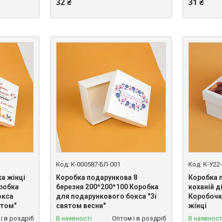
32 ₴
31 ₴
К-000587-БЛ-001
К-У22
а жінці
Коробка подарункова 8
Коробка 
оробка
березня 200*200*100 Коробка
коханій д
окса
для подарункового бокса "Зі
Коробочк
ятом"
святом весни"
жінці
і в роздріб
В наявності
Оптом і в роздріб
В наявност