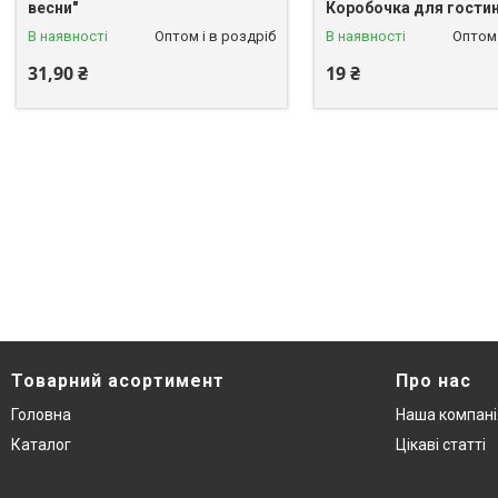
весни"
Коробочка для гостин
В наявності
Оптом і в роздріб
В наявності
Оптом 
31,90 ₴
19 ₴
Товарний асортимент
Про нас
Головна
Наша компані
Каталог
Цікаві статті