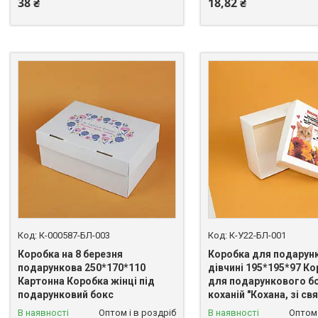
38 ₴
18,82 ₴
К-000587-БЛ-003
К-У22-БЛ-001
Коробка на 8 березня
Коробка для подарунк
подарункова 250*170*110
дівчині 195*195*97 К
Картонна Коробка жінці під
для подарункового б
подарунковий бокс
коханій "Кохана, зі св
В наявності
Оптом і в роздріб
В наявності
Оптом 