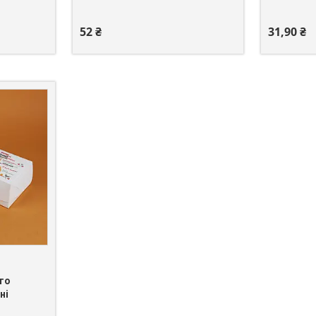
52 ₴
31,90 ₴
го
ні