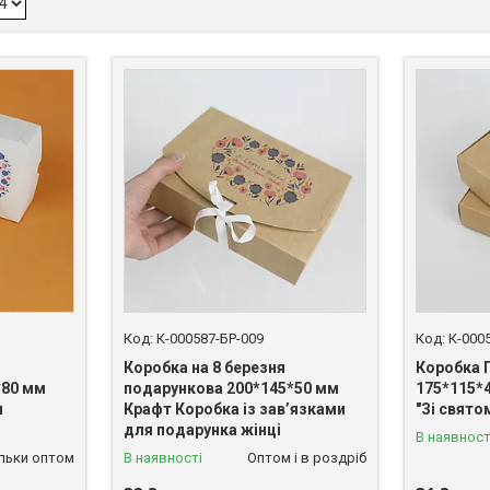
К-000587-БР-009
К-000
Коробка на 8 березня
Коробка 
*80 мм
подарункова 200*145*50 мм
175*115*
я
Крафт Коробка із зав’язками
"Зі свято
для подарунка жінці
В наявност
ільки оптом
В наявності
Оптом і в роздріб