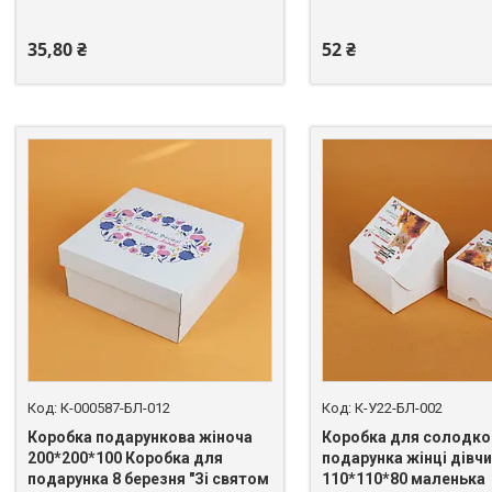
35,80 ₴
52 ₴
К-000587-БЛ-012
К-У22-БЛ-002
Коробка подарункова жіноча
Коробка для солодко
200*200*100 Коробка для
подарунка жінці дівчи
подарунка 8 березня "Зі святом
110*110*80 маленька