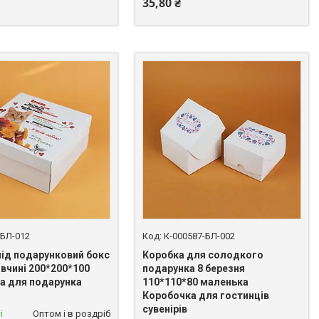
35,80 ₴
-БЛ-012
К-000587-БЛ-002
під подарунковий бокс
Коробка для солодкого
івчині 200*200*100
подарунка 8 березня
а для подарунка
110*110*80 маленька
Коробочка для гостинців
сувенірів
і
Оптом і в роздріб