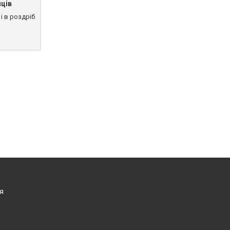
ців
і в роздріб
я