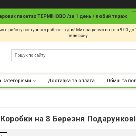
ерових пакетах ТЕРМІНОВО /за 1 день / любий тираж
о в роботу наступного робочого дня! Ми працюємо пн-пт з 9.00 до
телефону
а категоріями
Доставка та оплата
Обмін та по
Коробки на 8 Березня Подарункові