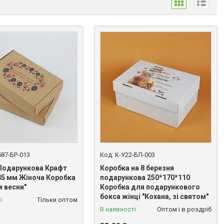
587-БР-013
К-У22-БЛ-003
Подарункова Крафт
Коробка на 8 березня
45 мм Жіноча Коробка
подарункова 250*170*110
м весни"
Коробка для подарункового
бокса жінці "Кохана, зі святом"
і
Тільки оптом
В наявності
Оптом і в роздріб