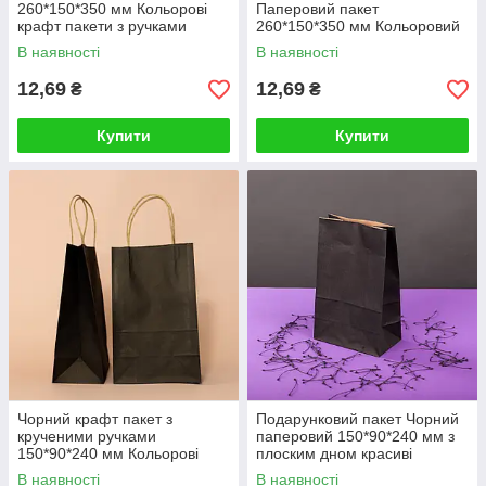
260*150*350 мм Кольорові
Паперовий пакет
крафт пакети з ручками
260*150*350 мм Кольоровий
Готові дитячі святкові
крафт пакет з крученными
В наявності
В наявності
ручками та малюнком
12,69
12,69
₴
₴
Купити
Купити
Чорний крафт пакет з
Подарунковий пакет Чорний
крученими ручками
паперовий 150*90*240 мм з
150*90*240 мм Кольорові
плоским дном красиві
паперові пакети Маленькі
Святкові крафт пакети
В наявності
В наявності