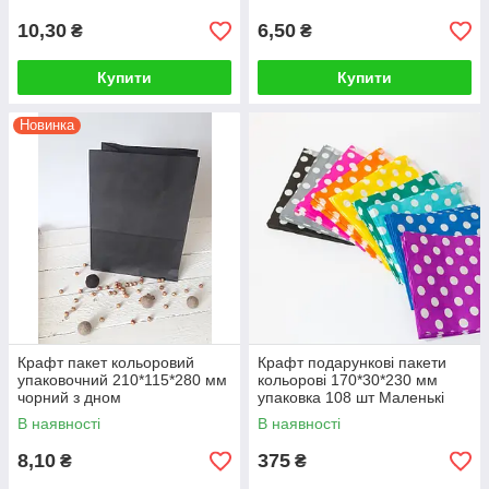
подарункові готові
10,30
6,50
₴
₴
Купити
Купити
Новинка
Крафт пакет кольоровий
Крафт подарункові пакети
упаковочний 210*115*280 мм
кольорові 170*30*230 мм
чорний з дном
упаковка 108 шт Маленькі
Набір пакетів подарункових
В наявності
В наявності
паперових
8,10
375
₴
₴