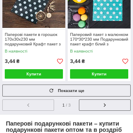
Паперові пакети в горошок
Паперовий пакет з малюнком
170х30х230 мм
170*30*230 мм Подарунковий
подарунковий Крафт пакет з
пакет крафт білий з
малюнком для сувенірів
кольоровим малюнком Пакет
В наявності
В наявності
біжутерії маленький
для пряників
3,44
3,44
₴
₴
Купити
Купити
Показати ще
1
/ 3
Паперові подарункові пакети – купити
подарункові пакети оптом та в роздріб