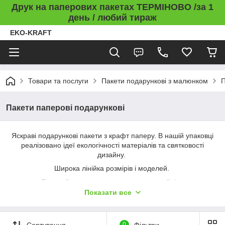
Друк на паперових пакетах ТЕРМІНОВО /за 1
день / любий тираж
EKO-KRAFT
Товари та послуги
Пакети подарункові з малюнком
П
Пакети паперові подарункові
Яскраві подарункові пакети з крафт паперу. В нашій упаковці
реалізовано ідеї екологічності матеріалів та святковості
дизайну.
Широка лінійка розмірів і моделей.
Великий асортимент креативних дизайнів.
Показати все
Довіряйте професіоналам: обирайте якісні подарункові
пакети, котрі дарують емоції і радість)))
Сортування
0
Фільтри