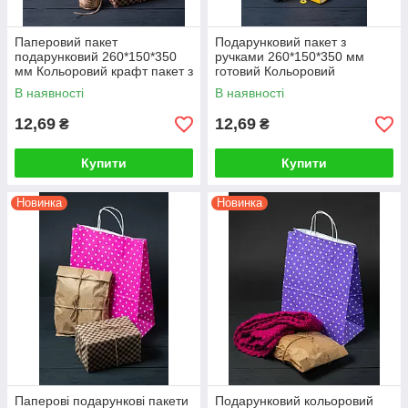
Паперовий пакет
Подарунковий пакет з
подарунковий 260*150*350
ручками 260*150*350 мм
мм Кольоровий крафт пакет з
готовий Кольоровий
крученими ручками Готові
паперовий пакет красивий з
В наявності
В наявності
для магазинів одягу
малюнком
12,69
12,69
₴
₴
Купити
Купити
Новинка
Новинка
Паперові подарункові пакети
Подарунковий кольоровий