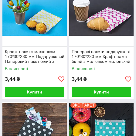
Крафт-пакет з малюнком
Паперові пакети подарункові
170*30*230 мм Подарунковий
170*30*230 мм Крафт пакет
Паперовий пакет білий з
білий з малюнком маленький
малюнком яскравих кольорів
Пакети упаковочні святкові
В наявності
В наявності
Красивий пакет
3,44
3,44
₴
₴
Купити
Купити
ЭКО ПАКЕТ