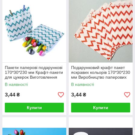
Пакети паперові подарункові
Подарунковий крафт пакет
170*30*230 мм Крафт-пакети
яскравих кольорів 170*30*230
для цукерок Виготовлення
мм Виробництво паперових
паперових пакетів з
пакетів крафт з логотипом.
В наявності
В наявності
малюнком
Зигзаг Червоний
3,44
3,44
₴
₴
Купити
Купити