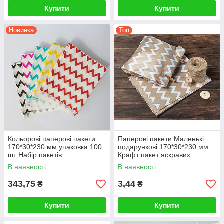
Купити
Купити
Новинка
Топ
Кольорові паперові пакети
Паперові пакети Маленькі
170*30*230 мм упаковка 100
подарункові 170*30*230 мм
шт Набір пакетів
Крафт пакет яскравих
подарункових паперових
кольорів для солодощів
В наявності
В наявності
маленьких
сувенірів хендмейду
343,75
3,44
₴
₴
Купити
Купити