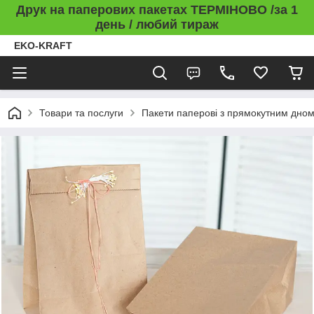
Друк на паперових пакетах ТЕРМІНОВО /за 1
день / любий тираж
EKO-KRAFT
Товари та послуги
Пакети паперові з прямокутним дно