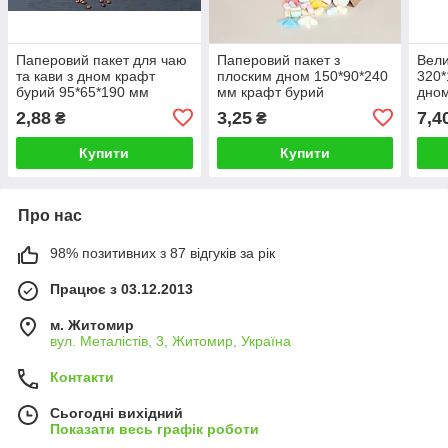
Паперовий пакет для чаю
Паперовий пакет з
Вели
та кави з дном крафт
плоским дном 150*90*240
320*
бурий 95*65*190 мм
мм крафт бурий
дном
упаковочний пакет без
бур
2,88
3,25
7,4
₴
₴
ручек
Купити
Купити
Про нас
98% позитивних з 87 відгуків за рік
Працює з 03.12.2013
м. Житомир
вул. Металістів, 3, Житомир, Україна
Контакти
Сьогодні вихідний
Показати весь графік роботи