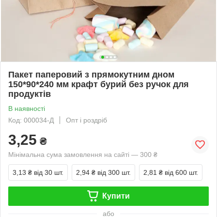
Пакет паперовий з прямокутним дном
150*90*240 мм крафт бурий без ручок для
продуктів
В наявності
Код: 000034-Д
Опт і роздріб
3,25
₴
Мінімальна сума замовлення на сайті — 300 ₴
3,13 ₴
від 30 шт.
2,94 ₴
від 300 шт.
2,81 ₴
від 600 шт.
Купити
або