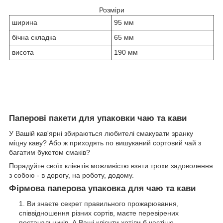
Розміри
ширина
95 мм
бічна складка
65 мм
висота
190 мм
Паперові пакети для упаковки чаю та кави
У Вашій кав'ярні збираються любителі смакувати зранку
міцну каву? Або ж приходять по вишуканий сортовий чай з
багатим букетом смаків?
Порадуйте своїх клієнтів можливістю взяти трохи задоволення
з собою - в дорогу, на роботу, додому.
Фірмова паперова упаковка для чаю та кави
Ви знаєте секрет правильного прожарювання,
співвідношення різних сортів, маєте перевірених
постачальників. А Ваші клієнти хотіли б частіше