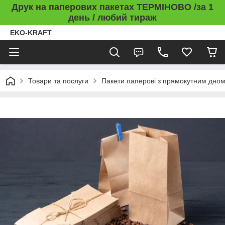
Друк на паперових пакетах ТЕРМІНОВО /за 1
день / любий тираж
EKO-KRAFT
Товари та послуги
Пакети паперові з прямокутним дно