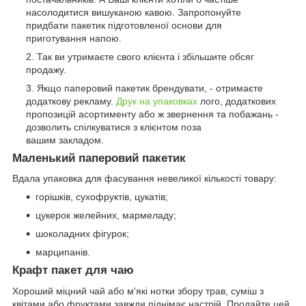
насолодитися вишуканою кавою. Запропонуйте
придбати пакетик підготовленої основи для
приготування напою.
Так ви утримаєте свого клієнта і збільшите обсяг
продажу.
Якщо паперовий пакетик брендувати, - отримаєте
додаткову рекламу.
Друк на упаковках
лого, додаткових
пропозицій асортименту або ж звернення та побажань -
дозволить спілкуватися з клієнтом поза
вашим закладом.
Маленький паперовий пакетик
Вдала упаковка для фасування невеликої кількості товару:
горішків, сухофруктів, цукатів;
цукерок желейних, мармеладу;
шоколадних фігурок;
марципанів.
Крафт пакет для чаю
Хороший міцний чай або м'які нотки збору трав, суміш з
квітами або фруктами завжди піднімає настрій. Продайте цей