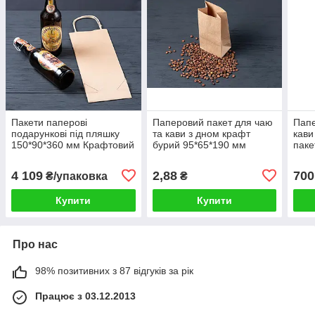
Пакети паперові
Паперовий пакет для чаю
Папе
подарункові під пляшку
та кави з дном крафт
кави
150*90*360 мм Крафтовий
бурий 95*65*190 мм
паке
пакет з ручками під
гаря
пляшку, упаковка 600 штук
1000
4 109
2,88
700
₴/упаковка
₴
Купити
Купити
Про нас
98% позитивних з 87 відгуків за рік
Працює з 03.12.2013