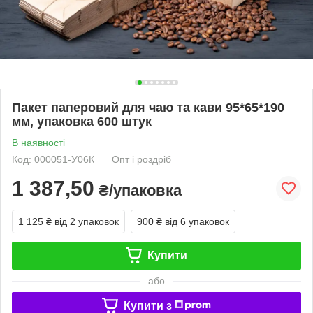
Пакет паперовий для чаю та кави 95*65*190
мм, упаковка 600 штук
В наявності
Код: 000051-У06К
Опт і роздріб
1 387,50
₴/упаковка
1 125 ₴
від 2 упаковок
900 ₴
від 6 упаковок
Купити
або
Купити з