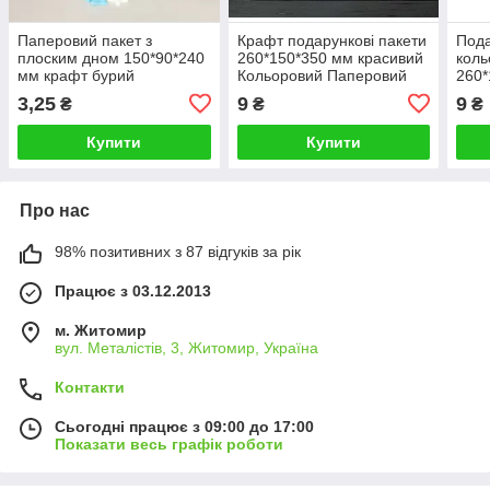
Паперовий пакет з
Крафт подарункові пакети
Пода
плоским дном 150*90*240
260*150*350 мм красивий
коль
мм крафт бурий
Кольоровий Паперовий
260*
упаковочний пакет без
пакет з плоским дном
паке
3,25
9
9
₴
₴
₴
ручек
однотонний святковий
мал
свят
Купити
Купити
Про нас
98% позитивних з 87 відгуків за рік
Працює з 03.12.2013
м. Житомир
вул. Металістів, 3, Житомир, Україна
Контакти
Сьогодні працює з 09:00 до 17:00
Показати весь графік роботи