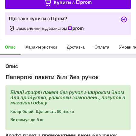
Купити з
Що таке купити з Пром?
Замовлення під захистом
Опис
Характеристики
Доставка
Оплата
Умови п
Опис
Паперові пакети білі без ручок
Білий крафт пакет без ручок з широким дном
для продуктів, упаковки замовлень, покупок в
магазині одягу
Колір білий. Щільність 80 г/м.кв
Витримує до 5 кг
Крафт пакет з прямокутним дном без ручок