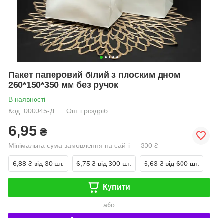
Пакет паперовий білий з плоским дном
260*150*350 мм без ручок
В наявності
Код: 000045-Д
Опт і роздріб
6,95
₴
Мінімальна сума замовлення на сайті — 300 ₴
6,88 ₴
від 30 шт.
6,75 ₴
від 300 шт.
6,63 ₴
від 600 шт.
Купити
або