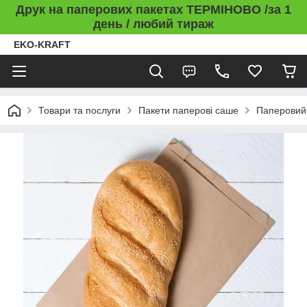
Друк на паперових пакетах ТЕРМІНОВО /за 1
день / любий тираж
EKO-KRAFT
Товари та послуги
Пакети паперові саше
Паперовий 