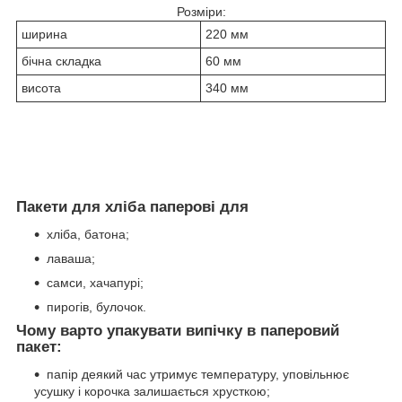
Розміри:
ширина
220 мм
бічна складка
60 мм
висота
340 мм
Пакети для хліба паперові для
хліба, батона;
лаваша;
самси, хачапурі;
пирогів, булочок.
Чому варто упакувати випічку в паперовий
пакет:
папір деякий час утримує температуру, уповільнює
усушку і корочка залишається хрусткою;