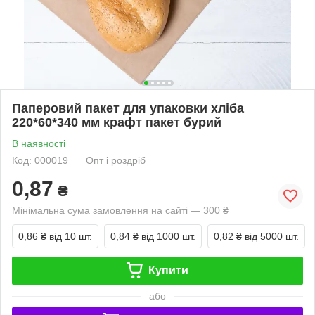
Паперовий пакет для упаковки хліба
220*60*340 мм крафт пакет бурий
В наявності
Код: 000019
Опт і роздріб
0,87
₴
Мінімальна сума замовлення на сайті — 300 ₴
0,86 ₴
від 10 шт.
0,84 ₴
від 1000 шт.
0,82 ₴
від 5000 шт.
Купити
або