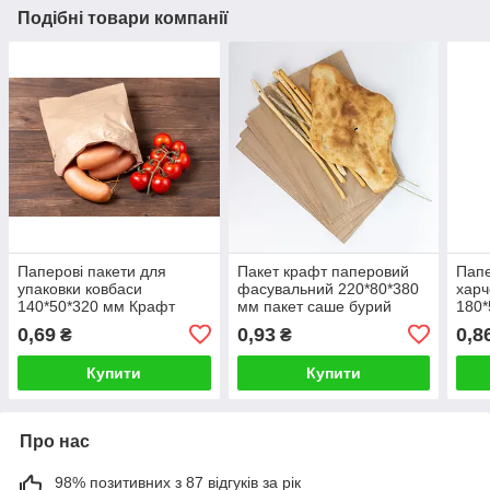
Подібні товари компанії
Паперові пакети для
Пакет крафт паперовий
Папе
упаковки ковбаси
фасувальний 220*80*380
харч
140*50*320 мм Крафт
мм пакет саше бурий
180*
бурий харчові пакет саше
паке
0,69
0,93
0,8
₴
₴
хліб
Купити
Купити
Про нас
98% позитивних з 87 відгуків за рік