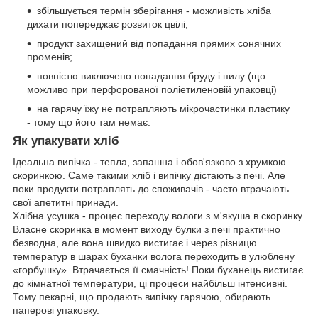
збільшується термін зберігання - можливість хліба
дихати попереджає розвиток цвілі;
продукт захищений від попадання прямих сонячних
променів;
повністю виключено попадання бруду і пилу (що
можливо при перфорованої поліетиленовій упаковці)
на гарячу їжу не потрапляють мікрочастинки пластику
- тому що його там немає.
Як упакувати хліб
Ідеальна випічка - тепла, запашна і обов'язково з хрумкою
скоринкою. Саме такими хліб і випічку дістають з печі. Але
поки продукти потраплять до споживачів - часто втрачають
свої апетитні принади.
Хлібна усушка - процес переходу вологи з м'якуша в скоринку.
Власне скоринка в момент виходу булки з печі практично
безводна, але вона швидко вистигає і через різницю
температур в шарах буханки волога переходить в улюблену
«горбушку». Втрачається її смачність! Поки буханець вистигає
до кімнатної температури, ці процеси найбільш інтенсивні.
Тому пекарні, що продають випічку гарячою, обирають
паперові упаковку.