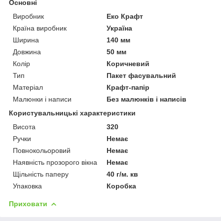
Основні
Виробник
Еко Крафт
Країна виробник
Україна
Ширина
140 мм
Довжина
50 мм
Колір
Коричневий
Тип
Пакет фасувальний
Матеріал
Крафт-папір
Малюнки і написи
Без малюнків і написів
Користувальницькі характеристики
Висота
320
Ручки
Немає
Повнокольоровий
Немає
Наявність прозорого вікна
Немає
Щільність паперу
40 г/м. кв
Упаковка
Коробка
Приховати