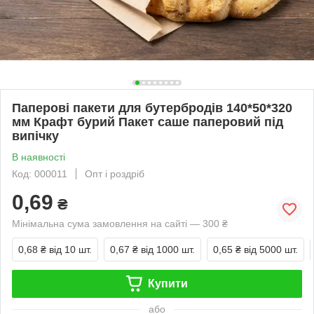
Паперові пакети для бутербродів 140*50*320
мм Крафт бурий Пакет саше паперовий під
випічку
В наявності
Код: 000011
Опт і роздріб
0,69
₴
Мінімальна сума замовлення на сайті — 300 ₴
0,68 ₴
від 10 шт.
0,67 ₴
від 1000 шт.
0,65 ₴
від 5000 шт.
Купити
або