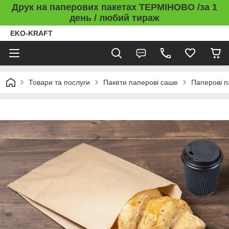
Друк на паперових пакетах ТЕРМІНОВО /за 1
день / любий тираж
EKO-KRAFT
Товари та послуги
Пакети паперові саше
Паперові п