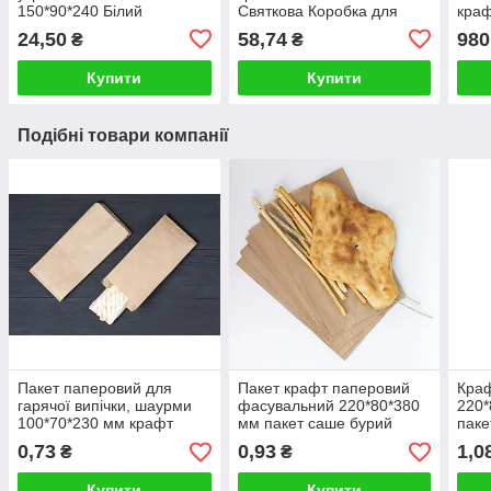
150*90*240 Білий
Святкова Коробка для
краф
святковий Пакет "Голуб"
подарункового набора
вста
24,50
58,74
980
₴
₴
Пакет подарунковий
шт
жіночий
Купити
Купити
Подібні товари компанії
Пакет паперовий для
Пакет крафт паперовий
Краф
гарячої випічки, шаурми
фасувальний 220*80*380
220*
100*70*230 мм крафт
мм пакет саше бурий
паке
пакет бурий
0,73
0,93
1,0
₴
₴
Купити
Купити