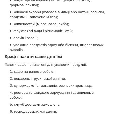
формові плитки);
ковбасні вироби (ковбаса в кільці або батоні, сосиски,
сардельки, запечене м'ясо);
копченостей (м'ясо, сало, риба);
фруктів (всі види і різноманітність);
овочів і зелені;
упаковка предметів одягу або білизни, шкарпеткових
виробів.
Крафт пакети саше для їжі
Пакети саше призначені для упаковки продукції:
кафе на винос з собою;
пекарень і грузинської випічки;
супермаркетів, магазинів, овочевих крамниць;
ресторанів швидкого харчування і замовлень з
собою;
служб доставки замовлень;
господарських магазинів;