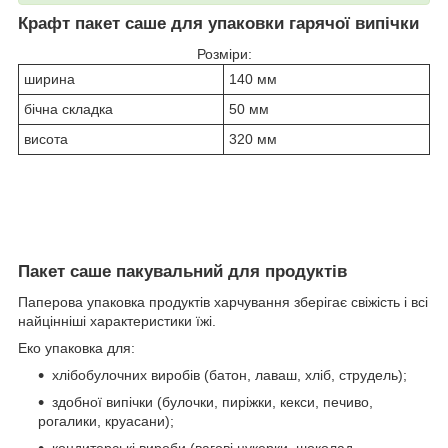
Крафт пакет саше для упаковки гарячої випічки
Розміри:
ширина
140 мм
бічна складка
50 мм
висота
320 мм
Пакет саше пакувальний для продуктів
Паперова упаковка продуктів харчування зберігає свіжість і всі
найцінніші характеристики їжі.
Еко упаковка для:
хлібобулочних виробів (батон, лаваш, хліб, струдель);
здобної випічки (булочки, пиріжки, кекси, печиво,
рогалики, круасани);
кондитерські вироби (вагові цукерки, шоколад,