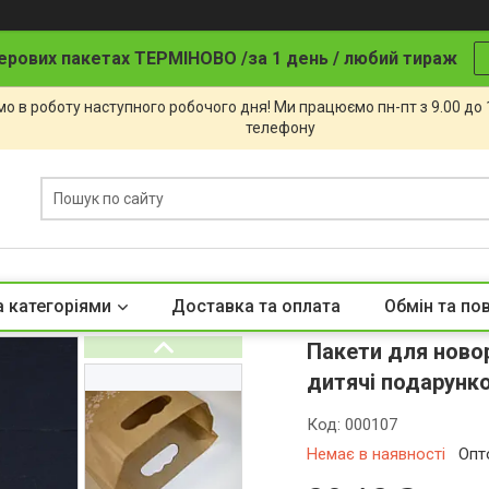
ерових пакетах ТЕРМІНОВО /за 1 день / любий тираж
о в роботу наступного робочого дня! Ми працюємо пн-пт з 9.00 до
телефону
а категоріями
Доставка та оплата
Обмін та по
Пакети для ново
дитячі подарунко
Код:
000107
Немає в наявності
Опт