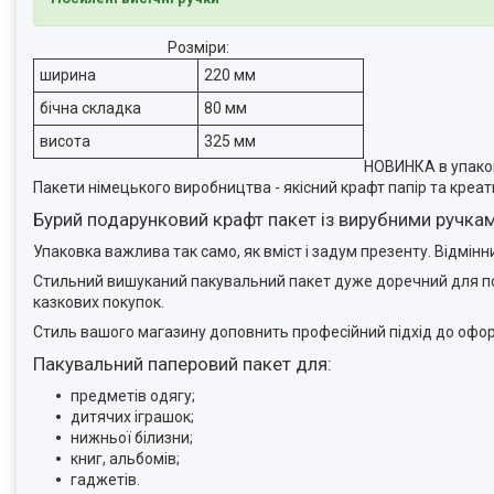
Розміри:
ширина
220 мм
бічна складка
80 мм
висота
325 мм
НОВИНКА в упаков
Пакети німецького виробництва - якісний крафт папір та креа
Бурий подарунковий крафт пакет із вирубними ручка
Упаковка важлива так само, як вміст і задум презенту. Відмін
Стильний вишуканий пакувальний пакет дуже доречний для пода
казкових покупок.
Стиль вашого магазину доповнить професійний підхід до офо
Пакувальний паперовий пакет для:
предметів одягу;
дитячих іграшок;
нижньої білизни;
книг, альбомів;
гаджетів.