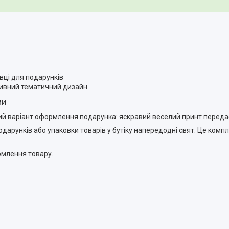
ці для подарунків
тивний тематичний дизайн.
ми
ний варіант оформлення подарунка: яскравий веселий принт передас
рунків або упаковки товарів у бутіку напередодні свят. Це комплі
рмлення товару.