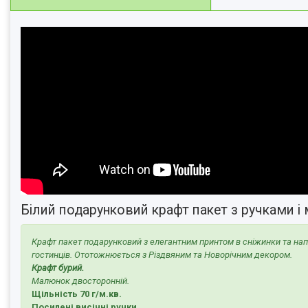
Білий подарунковий крафт пакет з ручками 
Крафт пакет подарунковий з елегантним принтом в сніжинки та напис
гостинців. Ототожнюється з Різдвяним та Новорічним декором.
Крафт бурий.
Малюнок двосторонній.
Щільність 70 г/м.кв.
Посилені висічні ручки