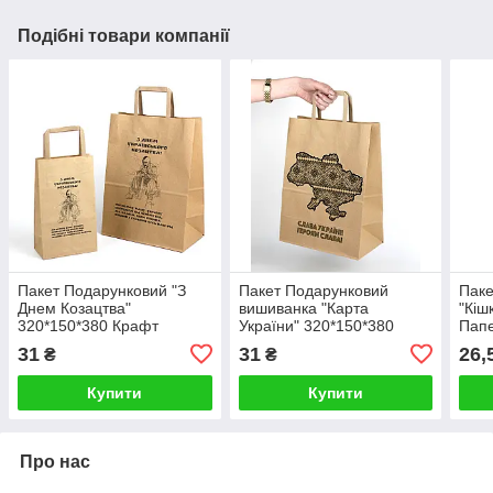
Подібні товари компанії
Пакет Подарунковий "З
Пакет Подарунковий
Паке
Днем Козацтва"
вишиванка "Карта
"Кіш
320*150*380 Крафт
України" 320*150*380
Папе
Пакети патріотичні з
патріотичні Пакети з
пода
31
31
26,
₴
₴
символікою
символікою
Купити
Купити
Про нас