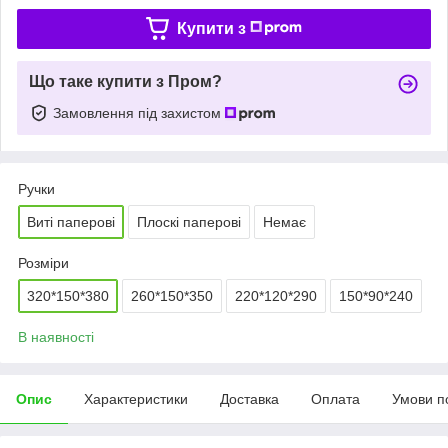
Купити з
Що таке купити з Пром?
Замовлення під захистом
Ручки
Виті паперові
Плоскі паперові
Немає
Розміри
320*150*380
260*150*350
220*120*290
150*90*240
В наявності
Опис
Характеристики
Доставка
Оплата
Умови п