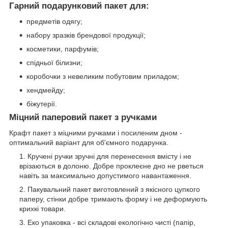
Гарний подарунковий пакет для:
предметів одягу;
набору зразків брендової продукції;
косметики, парфумів;
спідньої білизни;
коробочки з невеликим побутовим приладом;
хендмейду;
біжутерії.
Міцний паперовий пакет з ручками
Крафт пакет з міцними ручками і посиленим дном -
оптимальний варіант для об'ємного подарунка.
Кручені ручки зручні для перенесення вмісту і не
врізаються в долоню. Добре проклеєне дно не рветься
навіть за максимально допустимого навантаження.
Пакувальний пакет виготовлений з якісного цупкого
паперу, стінки добре тримають форму і не деформують
крихкі товари.
Еко упаковка - всі складові екологічно чисті (папір,