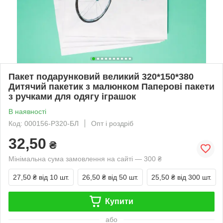
Пакет подарунковий великий 320*150*380
Дитячий пакетик з малюнком Паперові пакети
з ручками для одягу іграшок
В наявності
Код: 000156-Р320-БЛ
Опт і роздріб
32,50
₴
Мінімальна сума замовлення на сайті — 300 ₴
27,50 ₴
від 10 шт.
26,50 ₴
від 50 шт.
25,50 ₴
від 300 шт.
Купити
або