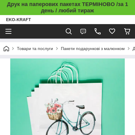
Друк на паперових пакетах ТЕРМІНОВО /за 1
день / любий тираж
EKO-KRAFT
Товари та послуги
Пакети подарункові з малюнком
Д