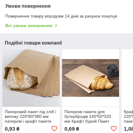
Умови повернення
Повернення товару впродовж 14 днів за рахунок покупця
Всі умови повернення
Подібні товари компанії
Паперовий пакет під хліб і
Паперові пакети для
Краф
випічку 220*80*380 мм
бутербродів 140*50*320
220*
паперові і крафт пакети
мм Крафт бурий Пакет
паке
саше паперовий під
0,93
0,69
1,0
₴
₴
випічку