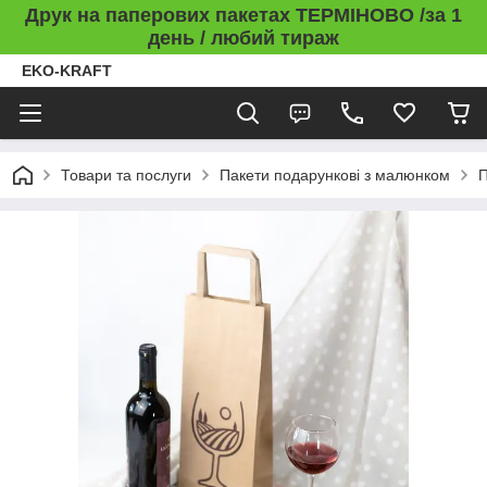
Друк на паперових пакетах ТЕРМІНОВО /за 1
день / любий тираж
EKO-KRAFT
Товари та послуги
Пакети подарункові з малюнком
П