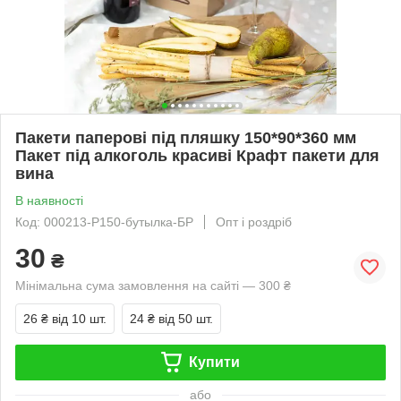
Пакети паперові під пляшку 150*90*360 мм
Пакет під алкоголь красиві Крафт пакети для
вина
В наявності
Код: 000213-Р150-бутылка-БР
Опт і роздріб
30
₴
Мінімальна сума замовлення на сайті — 300 ₴
26 ₴
від 10 шт.
24 ₴
від 50 шт.
Купити
або