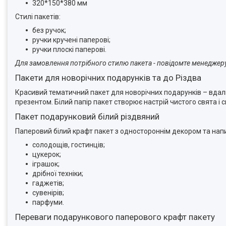
320*150*380 мм
Стилі пакетів:
без ручок;
ручки кручені паперові;
ручки плоскі паперові.
Для замовлення потрібного стилю пакета - повідомте менеджер
Пакети для новорічних подарунків та до Різдва
Красивий тематичний пакет для новорічних подарунків – вдалий
презентом. Білий папір пакет створює настрій чистого свята і с
Пакет подарунковий білий різдвяний
Паперовий білий крафт пакет з одностороннім декором та нап
солодощів, гостинців;
цукерок;
іграшок;
дрібної техніки;
гаджетів;
сувенірів;
парфуми.
Переваги подарункового паперового крафт пакету