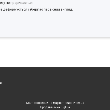
ому не проривається.
не деформується і зберігає первісний вигляд.
я
Сайт створений на маркетплейсі
Prom.ua
Продавець на Bigl.ua