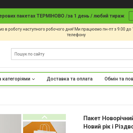
ерових пакетах ТЕРМІНОВО /за 1 день / любий тираж
о в роботу наступного робочого дня! Ми працюємо пн-пт з 9.00 до
телефону
а категоріями
Доставка та оплата
Обмін та по
Пакет Новорічний
Новий рік і Різд