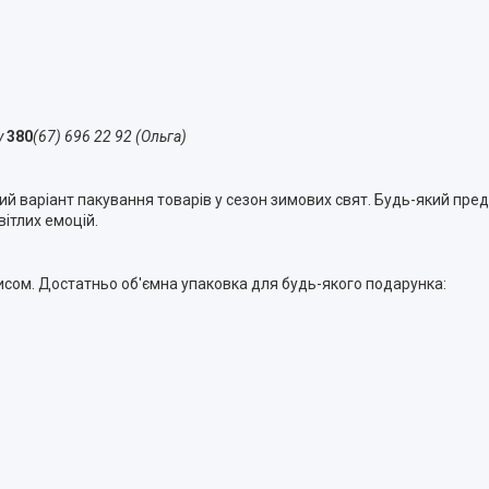
у
380
(67) 696 22 92 (Ольга)
 варіант пакування товарів у сезон зимових свят. Будь-який предм
вітлих емоцій.
исом. Достатньо об'ємна упаковка для будь-якого подарунка: