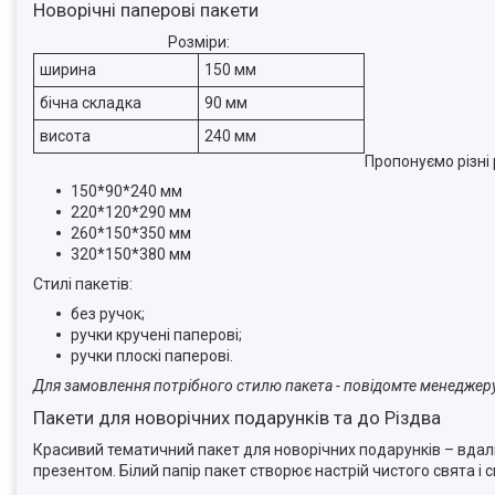
Новорічні паперові пакети
Розміри:
ширина
150 мм
бічна складка
90 мм
висота
240 мм
Пропонуємо різні
150*90*240 мм
220*120*290 мм
260*150*350 мм
320*150*380 мм
Стилі пакетів:
без ручок;
ручки кручені паперові;
ручки плоскі паперові.
Для замовлення потрібного стилю пакета - повідомте менеджер
Пакети для новорічних подарунків та до Різдва
Красивий тематичний пакет для новорічних подарунків – вдалий
презентом. Білий папір пакет створює настрій чистого свята і с