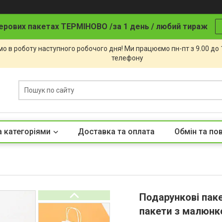
ерових пакетах ТЕРМІНОВО /за 1 день / любий тираж
о в роботу наступного робочого дня! Ми працюємо пн-пт з 9.00 до
телефону
а категоріями
Доставка та оплата
Обмін та по
Подарункові паке
пакети з малюнк