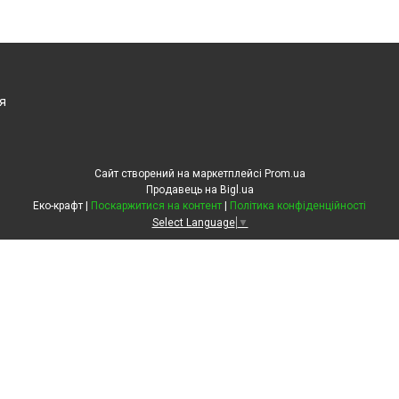
я
Сайт створений на маркетплейсі
Prom.ua
Продавець на Bigl.ua
Еко-крафт |
Поскаржитися на контент
|
Політика конфіденційності
Select Language
▼