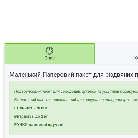
Опис
Х
Маленький Паперовий пакет для різдвяних п
Подарунковий пакет для солодощів, цукерок та усіх типів подарунк
Екологічний пакетик призначений для пакування солодких дитячих 
Щільність 70 г/м.
Витримує до 2 кг
РУЧКИ паперові кручені