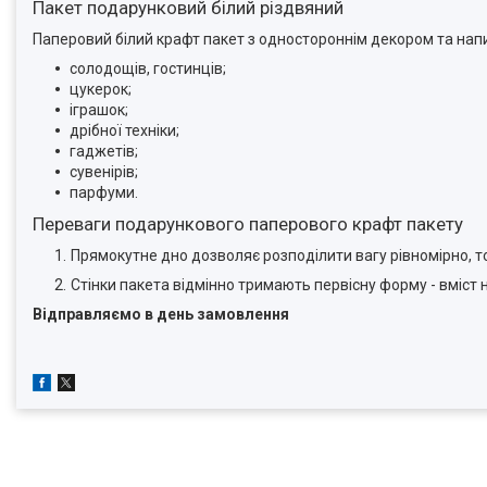
Пакет подарунковий білий різдвяний
Паперовий білий крафт пакет з одностороннім декором та нап
солодощів, гостинців;
цукерок;
іграшок;
дрібної техніки;
гаджетів;
сувенірів;
парфуми.
Переваги подарункового паперового крафт пакету
Прямокутне дно дозволяє розподілити вагу рівномірно, т
Стінки пакета відмінно тримають первісну форму - вміст 
Відправляємо в день замовлення