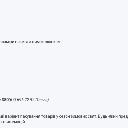
 розміри пакета з цим малюнком:
у
380
(67) 696 22 92 (Ольга)
 варіант пакування товарів у сезон зимових свят. Будь-який предм
вітлих емоцій.