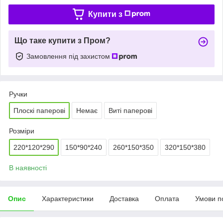
Купити з
Що таке купити з Пром?
Замовлення під захистом
Ручки
Плоскі паперові
Немає
Виті паперові
Розміри
220*120*290
150*90*240
260*150*350
320*150*380
В наявності
Опис
Характеристики
Доставка
Оплата
Умови п