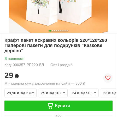
Крафт пакет яскравих кольорів 220*120*290
Паперові пакети для подарунків "Казкове
дерево"
В наявності
Код: 000357-РП220-БЛ
Опт і роздріб
29
₴
Мінімальна сума замовлення на сайті — 300 ₴
28,90 ₴
від 2 шт.
25 ₴
від 10 шт.
24 ₴
від 50 шт.
23 ₴
від
Купити
або