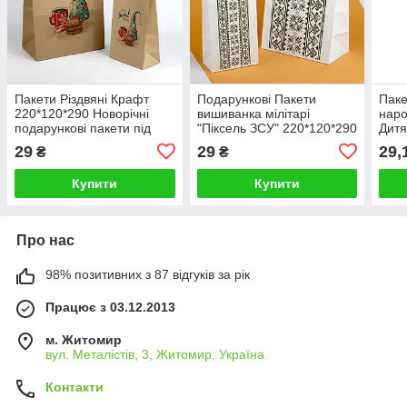
Пакети Різдвяні Крафт
Подарункові Пакети
Паке
220*120*290 Новорічні
вишиванка мілітарі
наро
подарункові пакети під
"Піксель ЗСУ" 220*120*290
Дитя
гостинці
Подарунок на день армії
"Din
29
29
29,
₴
₴
Купити
Купити
Про нас
98% позитивних з 87 відгуків за рік
Працює з 03.12.2013
м. Житомир
вул. Металістів, 3, Житомир, Україна
Контакти