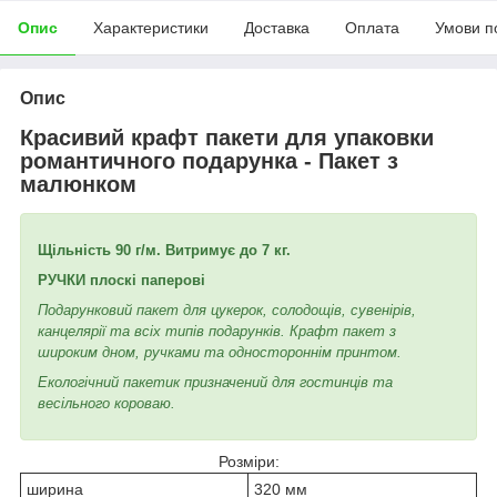
Опис
Характеристики
Доставка
Оплата
Умови п
Опис
Красивий крафт пакети для упаковки
романтичного подарунка - Пакет з
малюнком
Щільність 90 г/м. Витримує до 7 кг.
РУЧКИ плоскі паперові
Подарунковий пакет для цукерок, солодощів, сувенірів,
канцелярії та всіх типів подарунків. Крафт пакет з
широким дном, ручками та одностороннім принтом.
Екологічний пакетик призначений для гостинців та
весільного короваю.
Розміри:
ширина
320 мм