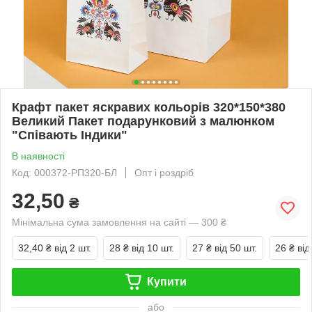
Крафт пакет яскравих кольорів 320*150*380
Великий Пакет подарунковий з малюнком
"Співають Індики"
В наявності
Код: 000372-РП320-БЛ
Опт і роздріб
32,50
₴
Мінімальна сума замовлення на сайті — 300 ₴
32,40 ₴
від 2 шт.
28 ₴
від 10 шт.
27 ₴
від 50 шт.
26 ₴
від
Купити
або