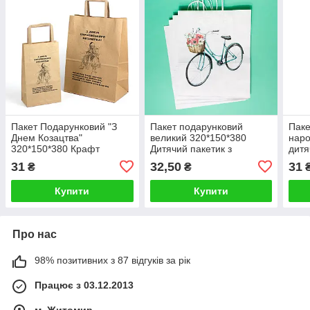
Пакет Подарунковий "З
Пакет подарунковий
Паке
Днем Козацтва"
великий 320*150*380
наро
320*150*380 Крафт
Дитячий пакетик з
дитя
Пакети патріотичні з
малюнком Паперові
з яс
31
32,50
31
₴
₴
символікою
пакети з ручками для
"Под
одягу іграшок
Купити
Купити
Про нас
98% позитивних з 87 відгуків за рік
Працює з 03.12.2013
м. Житомир