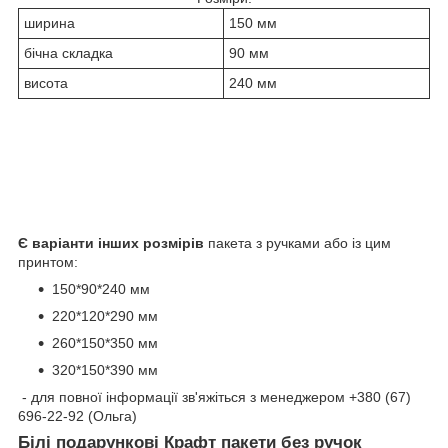
ширина
150 мм
бічна складка
90 мм
висота
240 мм
Є варіанти інших розмірів
пакета з ручками або із цим
принтом:
150*90*240 мм
220*120*290 мм
260*150*350 мм
320*150*390 мм
- для повної інформації зв'яжіться з менеджером +380 (67)
696-22-92 (Ольга)
Білі подарункові Крафт пакети без ручок