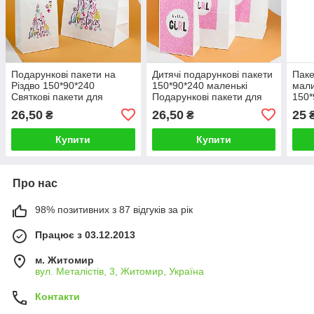
Подарункові пакети на
Дитячі подарункові пакети
Паке
Різдво 150*90*240
150*90*240 маленькі
мал
Святкові пакети для
Подарункові пакети для
150*
цукерок гостинців
дівчаток Крафт Пакети на
гост
26,50
26,50
25
₴
₴
день народження
Ден
Купити
Купити
Про нас
98% позитивних з 87 відгуків за рік
Працює з 03.12.2013
м. Житомир
вул. Металістів, 3, Житомир, Україна
Контакти