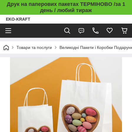
Друк на паперових пакетах ТЕРМІНОВО /за 1
день / любий тираж
EKO-KRAFT
Товари та послуги
Великодні Пакети і Коробки Подарунк