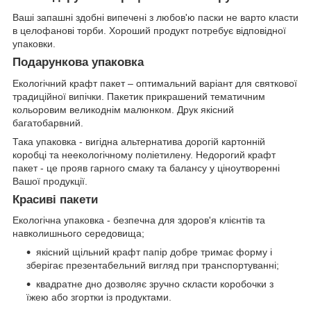
Ваші запашні здобні випечені з любов'ю паски не варто класти
в целофанові торби. Хороший продукт потребує відповідної
упаковки.
Подарункова упаковка
Екологічний крафт пакет – оптимальний варіант для святкової
традиційної випічки. Пакетик прикрашений тематичним
кольоровим великоднім малюнком. Друк якісний
багатобарвний.
Така упаковка - вигідна альтернатива дорогій картонній
коробці та неекологічному поліетилену. Недорогий крафт
пакет - це прояв гарного смаку та балансу у ціноутворенні
Вашої продукції.
Красиві пакети
Екологічна упаковка - безпечна для здоров'я клієнтів та
навколишнього середовища;
якісний щільний крафт папір добре тримає форму і
зберігає презентабельний вигляд при транспортуванні;
квадратне дно дозволяє зручно скласти коробочки з
їжею або згортки із продуктами.