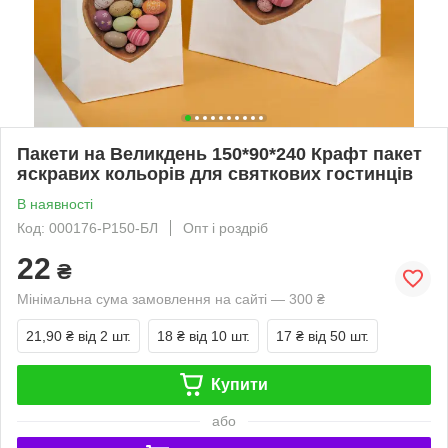
Пакети на Великдень 150*90*240 Крафт пакет
яскравих кольорів для святкових гостинців
В наявності
Код: 000176-Р150-БЛ
Опт і роздріб
22
₴
Мінімальна сума замовлення на сайті — 300 ₴
21,90 ₴
від 2 шт.
18 ₴
від 10 шт.
17 ₴
від 50 шт.
Купити
або