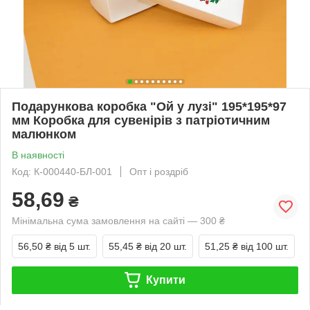
Подарункова коробка "Ой у лузі" 195*195*97
мм Коробка для сувенірів з патріотичним
малюнком
В наявності
Код: К-000440-БЛ-001
Опт і роздріб
58,69
₴
Мінімальна сума замовлення на сайті — 300 ₴
56,50 ₴
від 5 шт.
55,45 ₴
від 20 шт.
51,25 ₴
від 100 шт.
Купити