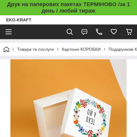
Друк на паперових пакетах ТЕРМІНОВО /за 1
день / любий тираж
EKO-KRAFT
Товари та послуги
Картонні КОРОБКИ
Подарункові 