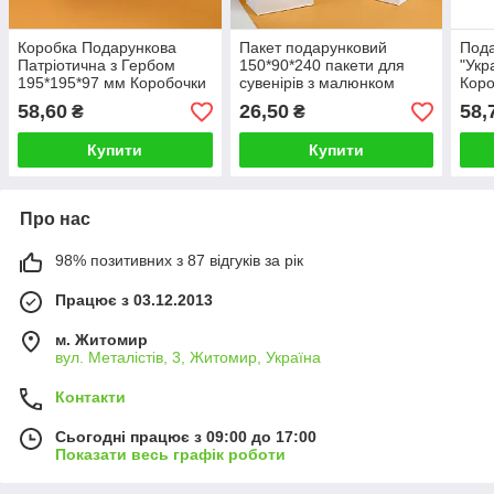
Коробка Подарункова
Пакет подарунковий
Пода
Патріотична з Гербом
150*90*240 пакети для
"Укр
195*195*97 мм Коробочки
сувенірів з малюнком
Коро
для весільного короваю
"Лапа" Святкові пакети
укра
58,60
26,50
58,
₴
₴
для патріотичних сувенірів
Купити
Купити
Про нас
98% позитивних з 87 відгуків за рік
Працює з 03.12.2013
м. Житомир
вул. Металістів, 3, Житомир, Україна
Контакти
Сьогодні працює з 09:00 до 17:00
Показати весь графік роботи