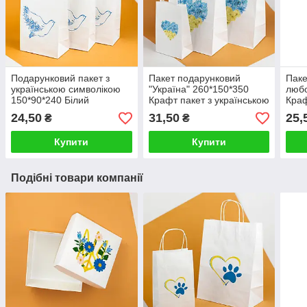
Подарунковий пакет з
Пакет подарунковий
Паке
українською символікою
"Україна" 260*150*350
любо
150*90*240 Білий
Крафт пакет з українською
Краф
святковий Пакет "Голуб"
символікою Подарункові
Паке
24,50
31,50
25,
₴
₴
Пакет подарунковий
пакети української
тема
жіночий
тематики
Купити
Купити
Подібні товари компанії