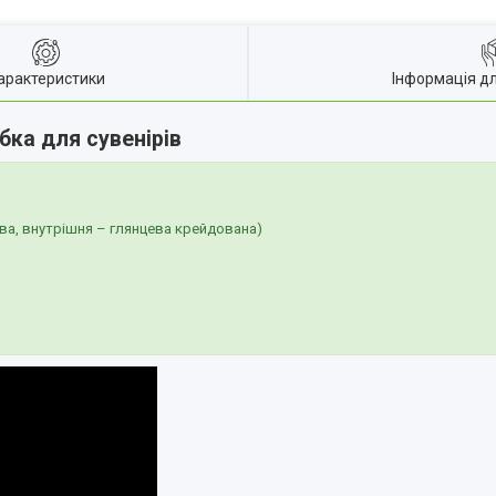
арактеристики
Інформація д
бка для сувенірів
ва, внутрішня – глянцева крейдована)