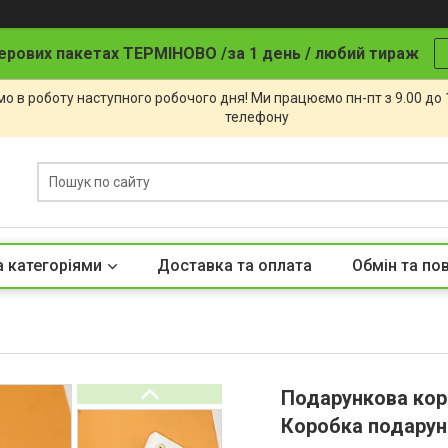
ерових пакетах ТЕРМІНОВО /за 1 день / любий тираж
о в роботу наступного робочого дня! Ми працюємо пн-пт з 9.00 до
телефону
а категоріями
Доставка та оплата
Обмін та по
Подарункова кор
Коробка подарун