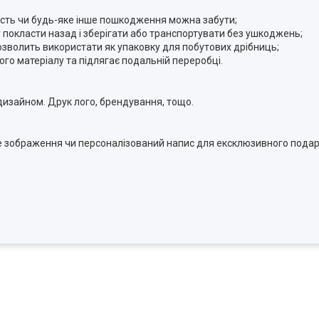
ятість чи будь-яке інше пошкодження можна забути;
у покласти назад і зберігати або транспортувати без ушкоджень;
озволить використати як упаковку для побутових дрібниць;
ого матеріалу та підлягає подальній переробці.
изайном. Друк лого, брендування, тощо.
ке зображення чи персоналізований напис для ексклюзивного пода