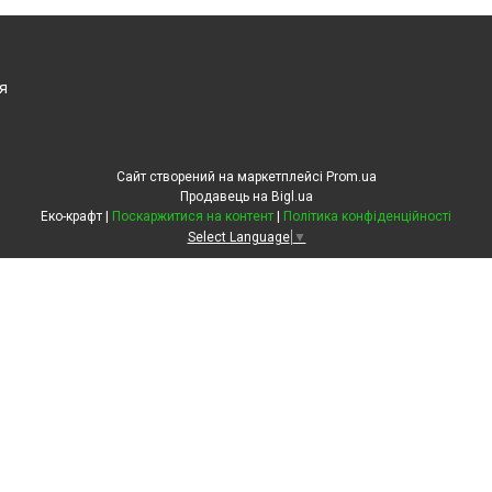
я
Сайт створений на маркетплейсі
Prom.ua
Продавець на Bigl.ua
Еко-крафт |
Поскаржитися на контент
|
Політика конфіденційності
Select Language
▼