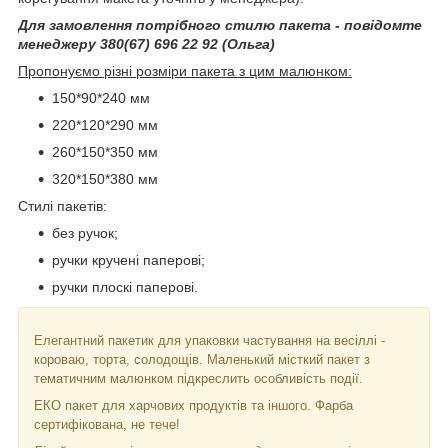
Для замовлення потрібного стилю пакета - повідомте
менеджеру 380(67) 696 22 92 (Ольга)
Пропонуємо різні розміри пакета з цим малюнком:
150*90*240 мм
220*120*290 мм
260*150*350 мм
320*150*380 мм
Стилі пакетів:
без ручок;
ручки кручені паперові;
ручки плоскі паперові.
Елегантний пакетик для упаковки частування на весіллі -
короваю, торта, солодощів. Маленький місткий пакет з
тематичним малюнком підкреслить особливість події.
ЕКО пакет для харчових продуктів та іншого. Фарба
сертифікована, не тече!