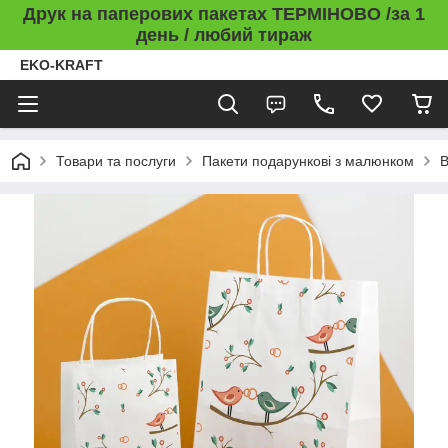
Друк на паперових пакетах ТЕРМІНОВО /за 1
день / любий тираж
EKO-KRAFT
Товари та послуги
Пакети подарункові з малюнком
В