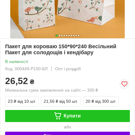
Пакет для короваю 150*90*240 Весільний
Пакет для солодощів і кендібару
В наявності
Код: 000449-Р150-БЛ
Опт і роздріб
26,52
₴
Мінімальна сума замовлення на сайті — 300 ₴
23 ₴
від 10 шт.
21,56 ₴
від 50 шт.
20 ₴
від 300 шт.
Купити
або