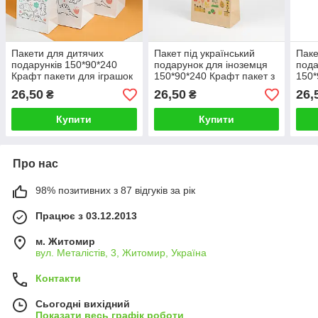
Пакети для дитячих
Пакет під український
Паке
подарунків 150*90*240
подарунок для іноземця
пода
Крафт пакети для іграшок
150*90*240 Крафт пакет з
150*
з малюнком
українською символікою
паке
26,50
26,50
26,
₴
₴
"Динозаврики"
пода
Купити
Купити
Про нас
98% позитивних з 87 відгуків за рік
Працює з 03.12.2013
м. Житомир
вул. Металістів, 3, Житомир, Україна
Контакти
Сьогодні вихідний
Показати весь графік роботи