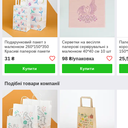
Подарунковий пакет з
Серветки на весілля
Папе
малюнком 260*150*350
паперові сервірувальні з
коро
Красиві паперові пакети
малюнком 40*40 см 10 шт
150*
під подарунок дівчині жінці
пода
31
98
25,
₴
₴/упаковка
Крас
Купити
Купити
Подібні товари компанії