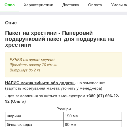
Опис
Характеристики
Доставка
Оплата
Умови п
Опис
Пакет на хрестини - Паперовий
подарунковий пакет для подарунка на
хрестини
РУЧКИ паперові кручені
Щільність паперу 70 г/м.кв
Витримує до 2 кг
НАПИС можна змінити або додати
- на замовлення
(вартість корегування макета уточніть у менеджера)
- для замовлення зв'яжіться з менеджером
+380 (67) 696-22-
92 (Ольга)
Розміри
ширина
150 мм
бічна складка
90 мм