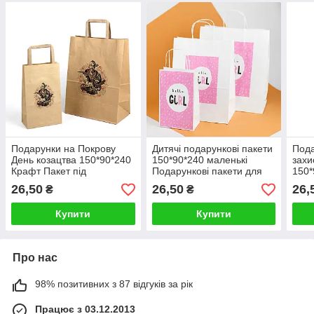
Подарунки на Покрову
Дитячі подарункові пакети
Пода
День козацтва 150*90*240
150*90*240 маленькі
захи
Крафт Пакет під
Подарункові пакети для
150*
подарунок з Українською
дівчаток Крафт Пакети на
під 
26,50
26,50
26,
₴
₴
символікою
день народження
Укра
Купити
Купити
Про нас
98% позитивних з 87 відгуків за рік
Працює з 03.12.2013