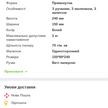
Форма
Прямокутна
Особливості
З ручками, З малюнком, З
написом
Висота
240 мм
Ширина
150 мм
Колір
Білий
Максимально допустиме
2 кг
навантаження
Щільність паперу
70 г/м. кв
Малюнок
Односторонний
Розміри
150*90*240
Ручки
Виті паперові
Приховати
Умови доставки
Нова Пошта
Укрпошта