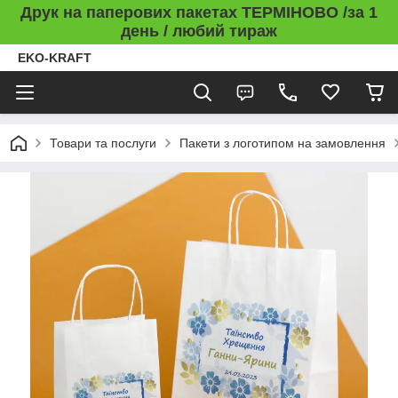
Друк на паперових пакетах ТЕРМІНОВО /за 1
день / любий тираж
EKO-KRAFT
Товари та послуги
Пакети з логотипом на замовлення