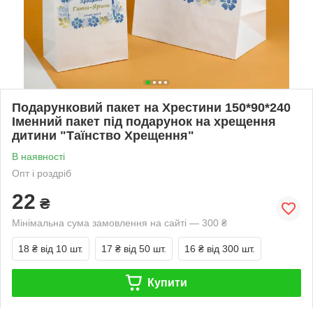
Подарунковий пакет на Хрестини 150*90*240
Іменний пакет під подарунок на хрещення
дитини "Таїнство Хрещення"
В наявності
Опт і роздріб
22
₴
Мінімальна сума замовлення на сайті — 300 ₴
18 ₴
від 10 шт.
17 ₴
від 50 шт.
16 ₴
від 300 шт.
Купити