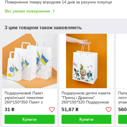
Повернення товару впродовж 14 днів за рахунок покупця
Всі умови повернення
З цим товаром також замовляють
Подарунковий Пакет
Подарункові дитячі пакети
Папе
української тематики
"Принц і Дракони"
лого
260*150*350 Пакет з
260*150*320 Подарункові
упак
малюнком "Прапор
пакети на свято в
Брен
31
51,67
560
₴
₴
Перемоги"
дитсадок
паке
Купити
Купити