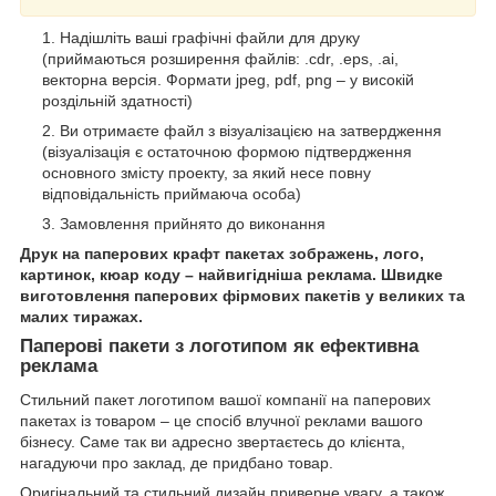
Надішліть ваші графічні файли для друку
(приймаються розширення файлів: .cdr, .eps, .ai,
векторна версія. Формати jpeg, pdf, png – у високій
роздільній здатності)
Ви отримаєте файл з візуалізацією на затвердження
(візуалізація є остаточною формою підтвердження
основного змісту проекту, за який несе повну
відповідальність приймаюча особа)
Замовлення прийнято до виконання
Друк на паперових крафт пакетах зображень, лого,
картинок, кюар коду – найвигідніша реклама. Швидке
виготовлення паперових фірмових пакетів у великих та
малих тиражах.
Паперові пакети з логотипом як ефективна
реклама
Стильний пакет логотипом вашої компанії на паперових
пакетах із товаром – це спосіб влучної реклами вашого
бізнесу. Саме так ви адресно звертаєтесь до клієнта,
нагадуючи про заклад, де придбано товар.
Оригінальний та стильний дизайн приверне увагу, а також