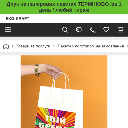
Друк на паперових пакетах ТЕРМІНОВО /за 1
день / любий тираж
EKO-KRAFT
Товари та послуги
Пакети з логотипом на замовлення