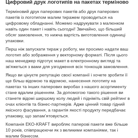
Цифровий друк логотипів на пакетах терміново
Терміновий друк паперових пакетів або друк паперових
пакетів із логотипом малим тиражем проводиться на
цифровому обладнанні. Можемо надрукувати з малюнком
навіть один пакет і навіть сьогодні! Звичайно, що більший
обсяг замовлення, то нижча вартість виготовлення одиниці
упаковки.
Перш ніж запускати тираж у роботу, ми просимо надати ваш
логотип або зображення у векторному форматі. Після цього
наш менеджер підготує макет в електронному вигляді та
зв'яжеться з вами для узгодження всіх тонкощів замовлення.
Якщо ви цінуєте репутацію своєї компанії і хочете зробити її
ще більш відомою та відомою, нанесення логотипу на
пакетах та інших паперових виробах з нашого асортименту
стане вдалим рішенням. За допомогою такого рішення ви
станете відомі ширшому колу людей і підніміть свій рейтинг в
очах клієнтів та бізнес-партнерів. Адже цінний товар гідний
якісного фасування, а гарантія якості продукту передбачає
упаковку, що запам'ятовується.
Компанія EKO-KRAFT виробляє паперові пакети вже більше
10 років, співпрацюючи як з великими компаніями, так і
малим бізнесом.