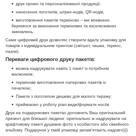
друк промо та персоналізованої продукції;
нанесення логотипів, штрих-кодів, QR-кодів;
виготовлення пакетів терміново – ми впевнено
беремося за виконання термінових та ексклюзивних
замовлень.
Саме цифровий друк дозволяє створити вдалу упаковку для
товарів з індивідуальним принтом (світшот, чашка, термос,
пазли).
Переваги цифрового друку пакетів:
можна надрукувати навіть 1 пакет із потрібним
малюнком;
термінове виготовлення паперових пакетів із
печаткою;
Пакети з логотипом дешево для малого тиражу;
приймаємо у роботу різні види/формати носіїв.
Друк на подарункових пакетах доповнить Ваш оригінальний
презент для близької людини: оригінально ж надрукувати на
крафтовому пакеті душевне фото з особистого або сімейного
альбому. Подарунок у такій упаковці запам'ятають надовго)))