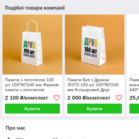
Подібні товари компанії
Пакети з логотипом 100
Пакети Білі з Друком
Паке
шт 150*90*240 мм Фірмові
ЛОГО 100 шт 150*90*240
мага
пакети з логотипом
мм Кольоровий Друк
440*
паперові Кольоровий друк
Фірмових пакетів без
паке
2 100
2 000
25,
₴/комплект
₴/комплект
Ручок
Купити
Купити
Про нас