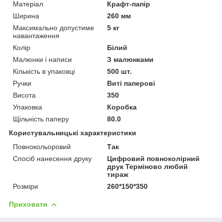
Матеріал
Крафт-папір
Ширина
260 мм
Максимально допустиме
5 кг
навантаження
Колір
Білий
Малюнки і написи
З малюнками
Кількість в упаковці
500 шт.
Ручки
Виті паперові
Висота
350
Упаковка
Коробка
Щільність паперу
80.0
Користувальницькі характеристики
Повнокольоровий
Так
Спосіб нанесення друку
Цифровий повноколірний
друк Терміново любий
тираж
Розміри
260*150*350
Приховати