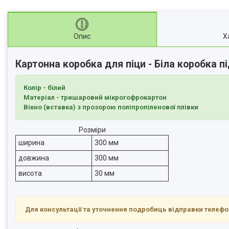
Опис
Х
Картонна коробка для піци - Біла коробка п
Колір - білий
Матеріал - тришаровий мікрогофрокартон
Вікно (вставка) з прозорою поліпропіленової плівки
Розміри
ширина
300 мм
довжина
300 мм
висота
30 мм
Для консультації та уточнення подробиць відправки телеф