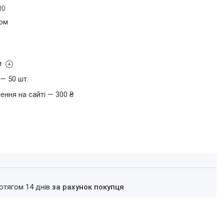
30
том
и
— 50 шт.
ення на сайті — 300 ₴
ротягом 14 днів
за рахунок покупця