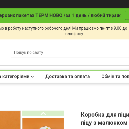
ерових пакетах ТЕРМІНОВО /за 1 день / любий тираж
о в роботу наступного робочого дня! Ми працюємо пн-пт з 9.00 до
телефону
а категоріями
Доставка та оплата
Обмін та по
Коробка для піци
піцу з малюнком