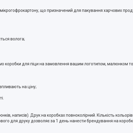
мікрогофрокартону, що призначений для пакування харчових продукті
ється волога;
ємо коробки для піци на замовлення вашим логотипом, малюнком т
впливають на ціну;
і.
ків, написів). Друк на коробках повноколірний. Кількість кольорів 
вого для друку дозволяє за 1 день нанести брендування на коробк