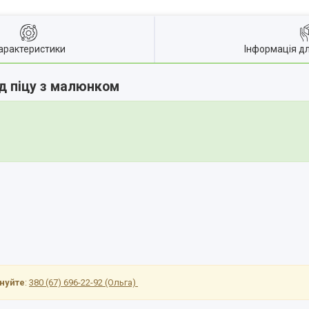
арактеристики
Інформація д
ід піцу з малюнком
онуйте
:
380 (67) 696-22-92 (Ольга)