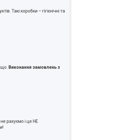
в. Такі коробки – гігієнічні та
ощо.
Виконання замовлень з
не рахуємо і це НЕ
и!