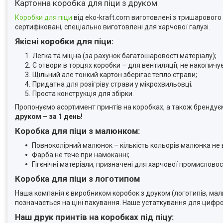
Картонна коробка для піци з друком
Коробки для піци
від eko-kraft.com виготовлені з тришарового 
сертифіковані, спеціально виготовлені для харчової галузі.
Якісні коробки для піци:
Легка та міцна (за рахунок багатошаровості матеріалу);
Є отвори в торцях коробки – для вентиляції, не накопичу
Щільний але тонкий картон зберігає тепло страви;
Придатна для розігріву страви у мікрохвильовці;
Проста конструкція для збірки.
Пропонуємо асортимент принтів на коробках, а також бренду
друком – за 1 день!
Коробка для піци з малюнком:
Повноколірний малюнок – кількість кольорів малюнка не 
Фарба не тече при намоканні;
Гігєнічні матеріали, призначені для харчової промисловост
Коробка для піци з логотипом
Наша компанія є виробником коробок з друком (логотипів, малюн
позначається на ціні пакування. Наше устаткування для цифро
Наш друк принтів на коробках під піцу: