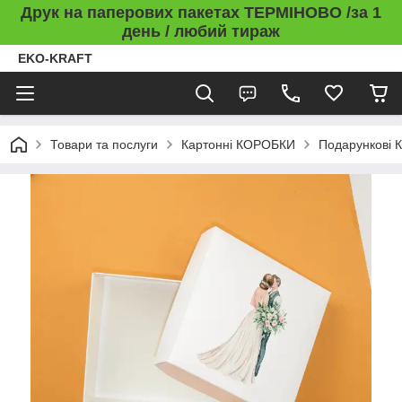
Друк на паперових пакетах ТЕРМІНОВО /за 1
день / любий тираж
EKO-KRAFT
Товари та послуги
Картонні КОРОБКИ
Подарункові 