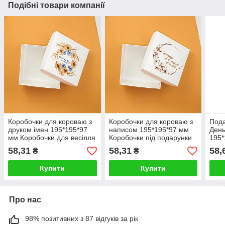
Подібні товари компанії
Коробочки для короваю з
Коробочки для короваю з
Пода
друком імен 195*195*97
написом 195*195*97 мм
Ден
мм Коробочки для весілля
Коробочки під подарунки
195*
в українському стилі
гостям на весіллі
Коро
58,31
58,31
58,
₴
₴
пода
Купити
Купити
Про нас
98% позитивних з 87 відгуків за рік