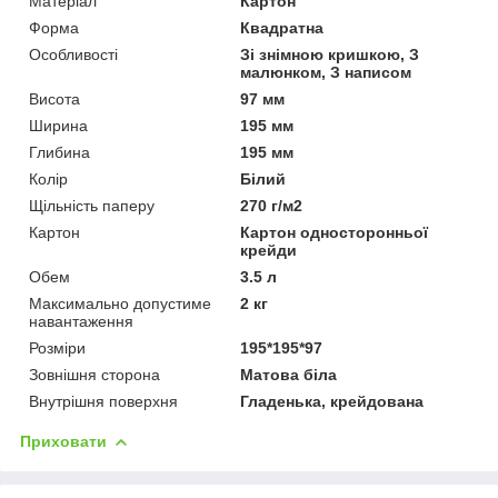
Матеріал
Картон
Форма
Квадратна
Особливості
Зі знімною кришкою, З
малюнком, З написом
Висота
97 мм
Ширина
195 мм
Глибина
195 мм
Колір
Білий
Щільність паперу
270 г/м2
Картон
Картон односторонньої
крейди
Обем
3.5 л
Максимально допустиме
2 кг
навантаження
Розміри
195*195*97
Зовнішня сторона
Матова біла
Внутрішня поверхня
Гладенька, крейдована
Приховати