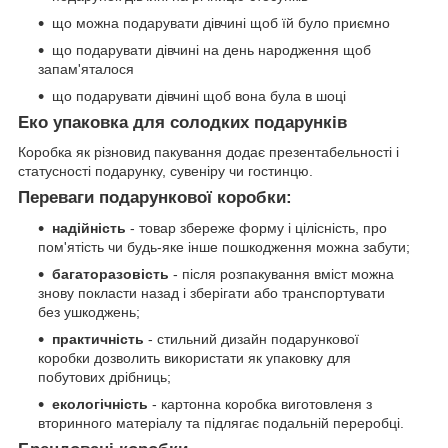
що можна подарувати дівчині щоб їй було приємно
що подарувати дівчині на день народження щоб
запам'яталося
що подарувати дівчині щоб вона була в шоці
Еко упаковка для солодких подарунків
Коробка як різновид пакування додає презентабельності і
статусності подарунку, сувеніру чи гостинцю.
Переваги подарункової коробки:
надійність
- товар збереже форму і цілісність, про
пом'ятість чи будь-яке інше пошкодження можна забути;
багаторазовість
- після розпакування вміст можна
знову покласти назад і зберігати або транспортувати
без ушкоджень;
практичність
- стильний дизайн подарункової
коробки дозволить використати як упаковку для
побутових дрібниць;
екологічність
- картонна коробка виготовленя з
вторинного матеріалу та підлягає подальній переробці.