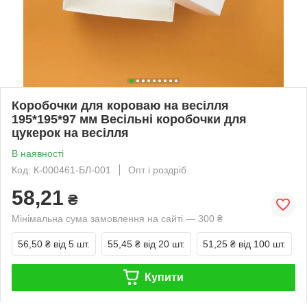
Коробочки для короваю на весілля
195*195*97 мм Весільні коробочки для
цукерок на весілля
В наявності
Код: К-000461-БЛ-001
Опт і роздріб
58,21
₴
Мінімальна сума замовлення на сайті — 300 ₴
56,50 ₴
від 5 шт.
55,45 ₴
від 20 шт.
51,25 ₴
від 100 шт.
Купити