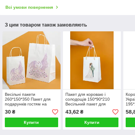
Всі умови повернення
З цим товаром також замовляють
Весільні пакети
Пакет для короваю і
Коро
260*150*350 Пакет для
солодощів 150*90*210
Укра
подарунків гостям на
Весільний пакет для
195*
весіллі "Лебеді"
гостинців "Молодята"
для 
30
43,62
58,
₴
₴
тема
Купити
Купити