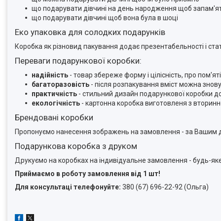
що подарувати дівчині на день народження щоб запам'я
що подарувати дівчині щоб вона була в шоці
Еко упаковка для солодких подарунків
Коробка як різновид пакування додає презентабельності і стат
Переваги подарункової коробки:
надійність
- товар збереже форму і цілісність, про пом'
багаторазовість
- після розпакування вміст можна знов
практичність
- стильний дизайн подарункової коробки д
екологічність
- картонна коробка виготовленя з вторинн
Брендовані коробки
Пропонуємо нанесення зображень на замовлення - за Вашим д
Подарункова коробка з друком
Друкуємо на коробках на індивідуальне замовлення - будь-я
Приймаємо в роботу замовлення від 1 шт!
Для консультаці телефонуйте:
380 (67) 696-22-92 (Ольга)