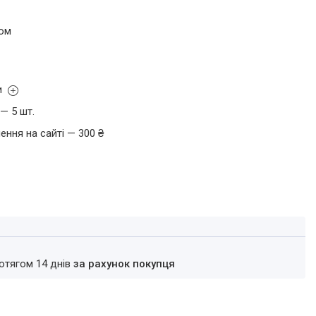
том
и
— 5 шт.
ення на сайті — 300 ₴
ротягом 14 днів
за рахунок покупця