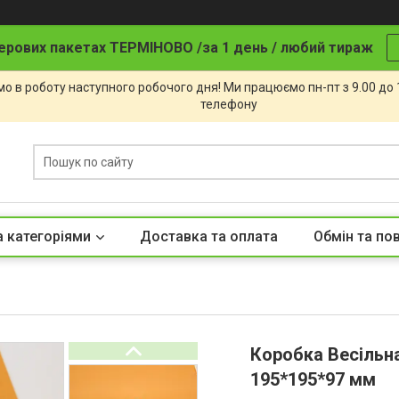
ерових пакетах ТЕРМІНОВО /за 1 день / любий тираж
о в роботу наступного робочого дня! Ми працюємо пн-пт з 9.00 до
телефону
а категоріями
Доставка та оплата
Обмін та по
Коробка Весільн
195*195*97 мм