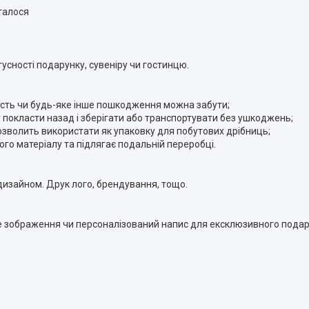
талося
усності подарунку, сувеніру чи гостинцю.
ятість чи будь-яке інше пошкодження можна забути;
у покласти назад і зберігати або транспортувати без ушкоджень;
озволить використати як упаковку для побутових дрібниць;
ого матеріалу та підлягає подальній переробці.
изайном. Друк лого, брендування, тощо.
ке зображення чи персоналізований напис для ексклюзивного пода