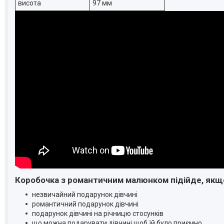
висота
97 мм
Коробочка з романтичним малюнком підійде, якщ
незвичайний подарунок дівчині
романтичний подарунок дівчині
подарунок дівчині на річницю стосунків
що можна подарувати дівчині щоб їй було приємно