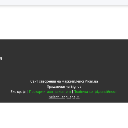
я
Сайт створений на маркетплейсі
Prom.ua
Продавець на Bigl.ua
Еко-крафт |
Поскаржитися на контент
|
Політика конфіденційності
Select Language
▼