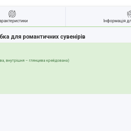
арактеристики
Інформація д
бка для романтичних сувенірів
ва, внутрішня – глянцева крейдована)