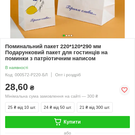
Поминальний пакет 220*120*290 мм
Подарунковий пакет для гостинців на
поминки з патріотичним написом
В наявності
Код: 000572-Р220-БЛ
Опт і роздріб
28,60
₴
Мінімальна сума замовлення на сайті — 300 ₴
25 ₴
від 10 шт.
24 ₴
від 50 шт.
21 ₴
від 300 шт.
Купити
або