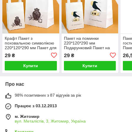
Крафт Пакет з
Пакет на поминки
Паке
поховальною символікою
220*120*290 мм
гост
220*120*290 мм Пакет для
Подарунковий Пакет на
Паке
поминок і релігійних подій
похорон для поминальних
малю
29
29
26,
₴
₴
гостинців
Купити
Купити
Про нас
98% позитивних з 87 відгуків за рік
Працює з 03.12.2013
м. Житомир
вул. Металістів, 3, Житомир, Україна
Контакти