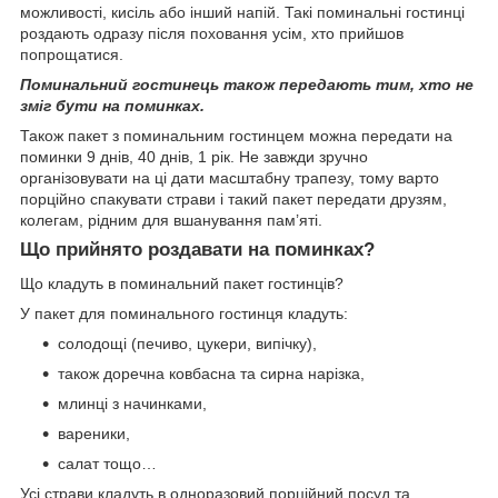
можливості, кисіль або інший напій. Такі поминальні гостинці
роздають одразу після поховання усім, хто прийшов
попрощатися.
Поминальний гостинець також передають тим, хто не
зміг бути на поминках.
Також пакет з поминальним гостинцем можна передати на
поминки 9 днів, 40 днів, 1 рік. Не завжди зручно
організовувати на ці дати масштабну трапезу, тому варто
порційно спакувати страви і такий пакет передати друзям,
колегам, рідним для вшанування пам’яті.
Що прийнято роздавати на поминках?
Що кладуть в поминальний пакет гостинців?
У пакет для поминального гостинця кладуть:
солодощі (печиво, цукери, випічку),
також доречна ковбасна та сирна нарізка,
млинці з начинками,
вареники,
салат тощо…
Усі страви кладуть в одноразовий порційний посуд та