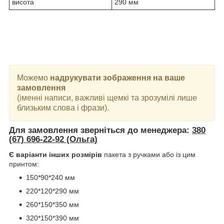
висота
290 мм
Можемо
надрукувати зображення на ваше
замовлення
(іменні написи, важливі щемкі та зрозумілі лише
близьким слова і фрази).
Для замовлення зверніться до менеджера:
380
(67) 696-22-92 (Ольга)
Є варіанти інших розмірів
пакета з ручками або із цим
принтом:
150*90*240 мм
220*120*290 мм
260*150*350 мм
320*150*390 мм