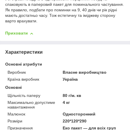
спаковують в паперовий пакет для поминального частування.
Як правило, подбати про поминки на 9, 40 днів чи рік рідні
мають достатньо часу. Тож естетичну та іміджеву сторону
варто врахувати.
Приховати
Характеристики
Основні атрибути
Виробник
Власне виробництво
Країна виробник
Україна
Основні
Щільність паперу
80 г/м. кв
Максимально допустиме
4 кг
навантаження
Малюнок
Односторонний
Розміри
220*120*290
Призначення
Еко пакет — для всіх груп