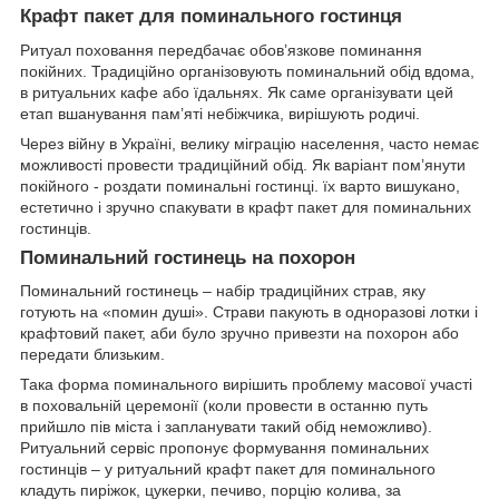
Крафт пакет для поминального гостинця
Ритуал поховання передбачає обов’язкове поминання
покійних. Традиційно організовують поминальний обід вдома,
в ритуальних кафе або їдальнях. Як саме організувати цей
етап вшанування пам’яті небіжчика, вирішують родичі.
Через війну в Україні, велику міграцію населення, часто немає
можливості провести традиційний обід. Як варіант пом’янути
покійного - роздати поминальні гостинці. їх варто вишукано,
естетично і зручно спакувати в крафт пакет для поминальних
гостинців.
Поминальний гостинець на похорон
Поминальний гостинець – набір традиційних страв, яку
готують на «помин душі». Страви пакують в одноразові лотки і
крафтовий пакет, аби було зручно привезти на похорон або
передати близьким.
Така форма поминального вирішить проблему масової участі
в поховальній церемонії (коли провести в останню путь
прийшло пів міста і запланувати такий обід неможливо).
Ритуальний сервіс пропонує формування поминальних
гостинців – у ритуальний крафт пакет для поминального
кладуть пиріжок, цукерки, печиво, порцію колива, за