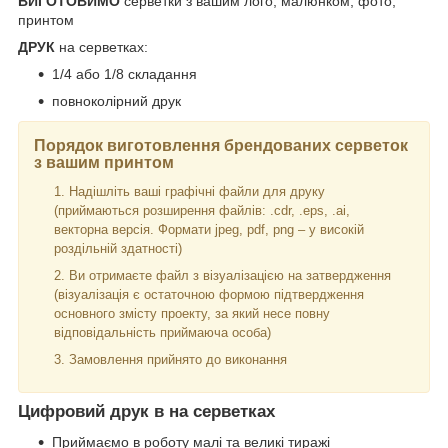
ВИГОТОВИМО
серветки з вашим лого, малюнком, фото,
принтом
ДРУК
на серветках:
1/4 або 1/8 складання
повноколірний друк
Порядок виготовлення брендованих
серветок
з вашим принтом
Надішліть ваші графічні файли для друку
(приймаються розширення файлів: .cdr, .eps, .ai,
векторна версія. Формати jpeg, pdf, png – у високій
роздільній здатності)
Ви отримаєте файл з візуалізацією на затвердження
(візуалізація є остаточною формою підтвердження
основного змісту проекту, за який несе повну
відповідальність приймаюча особа)
Замовлення прийнято до виконання
Цифровий друк в на серветках
Приймаємо в роботу малі та великі тиражі