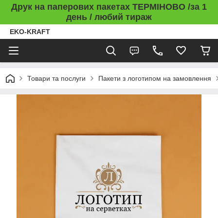
Друк на паперових пакетах ТЕРМІНОВО /за 1
день / любий тираж
EKO-KRAFT
Товари та послуги
Пакети з логотипом на замовлення