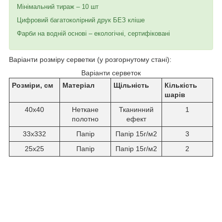
Мінімальний тираж – 10 шт
Цифровий багатоколірний друк БЕЗ кліше
Фарби на водній основі – екологічні, сертифіковані
Варіанти розміру серветки (у розгорнутому стані):
Варіанти серветок
Розміри, см
Матеріал
Щільність
Кількість
шарів
40х40
Неткане
Тканинний
1
полотно
ефект
33х332
Папір
Папір 15г/м2
3
25х25
Папір
Папір 15г/м2
2