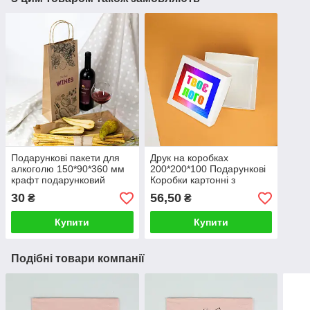
Подарункові пакети для
Друк на коробках
алкоголю 150*90*360 мм
200*200*100 Подарункові
крафт подарунковий
Коробки картонні з
Пляшковий пакет під вино
логотипом
30
56,50
₴
₴
з ручками
Купити
Купити
Подібні товари компанії