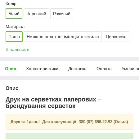
Колір
Білий
Червоний
Рожевий
Матеріал
Папір
Неткане полотно, імітація текстилю
Целюлоза
В наявності
Опис
Характеристики
Доставка
Оплата
Умови п
Опис
Друк на серветках паперових –
брендування серветок
Друк за 1день!
Для консультації:
380 (67) 696-22-92 (Ольга)