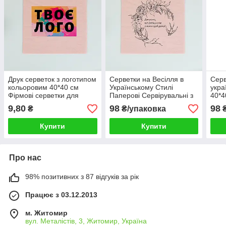
Друк серветок з логотипом
Серветки на Весілля в
Серв
кольоровим 40*40 см
Українському Стилі
укра
Фірмові серветки для
Паперові Сервірувальні з
40*4
сервіровки малим
друком напису 40*40 см
серв
9,80
98
98
₴
₴/упаковка
₴
тиражем
10 шт
10 ш
Купити
Купити
Про нас
98% позитивних з 87 відгуків за рік
Працює з 03.12.2013
м. Житомир
вул. Металістів, 3, Житомир, Україна