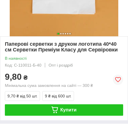
Паперові серветки з друком логотипа 40*40
см Серветки Преміум Класу для Сервіровки
В наявності
Код: С-110011-Б-40
Опт і роздріб
9,80
₴
Мінімальна сума замовлення на сайті — 300 ₴
9,70 ₴
від 50 шт.
9 ₴
від 600 шт.
Купити