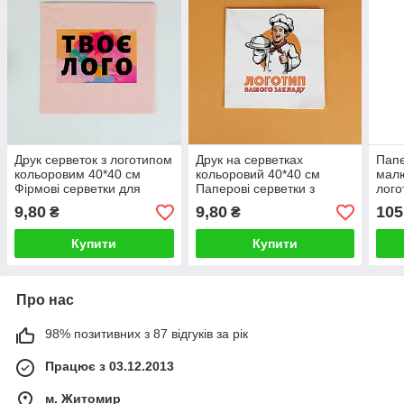
Друк серветок з логотипом
Друк на серветках
Папе
кольоровим 40*40 см
кольоровий 40*40 см
малю
Фірмові серветки для
Паперові серветки з
лого
сервіровки малим
логотипом для ресторану
шт
9,80
9,80
105
₴
₴
тиражем
Купити
Купити
Про нас
98% позитивних з 87 відгуків за рік
Працює з 03.12.2013
м. Житомир