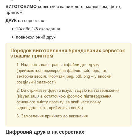
ВИГОТОВИМО
серветки з вашим лого, малюнком, фото,
принтом
ДРУК
на серветках:
1/4 або 1/8 складання
повноколірний друк
Порядок виготовлення брендованих
серветок
з вашим принтом
Надішліть ваші графічні файли для друку
(приймаються розширення файлів: .cdr, .eps, .ai,
векторна версія. Формати jpeg, pdf, png – у високій
роздільній здатності)
Ви отримаєте файл з візуалізацією на затвердження
(візуалізація є остаточною формою підтвердження
основного змісту проекту, за який несе повну
відповідальність приймаюча особа)
Замовлення прийнято до виконання
Цифровий друк в на серветках