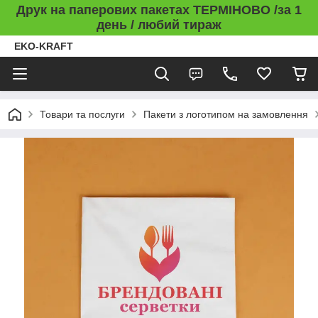
Друк на паперових пакетах ТЕРМІНОВО /за 1
день / любий тираж
EKO-KRAFT
Товари та послуги
Пакети з логотипом на замовлення