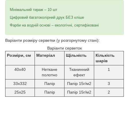
Мінімальний тираж – 10 шт
Цифровий багатоколірний друк БЕЗ кліше
Фарби на водній основі – екологічні, сертифіковані
Варіанти розміру серветки (у розгорнутому стані):
Варіанти серветок
Розміри, см
Матеріал
Щільність
Кількість
шарів
40х40
Неткане
Тканинний
1
полотно
ефект
33х332
Папір
Папір 15г/м2
3
25х25
Папір
Папір 15г/м2
2