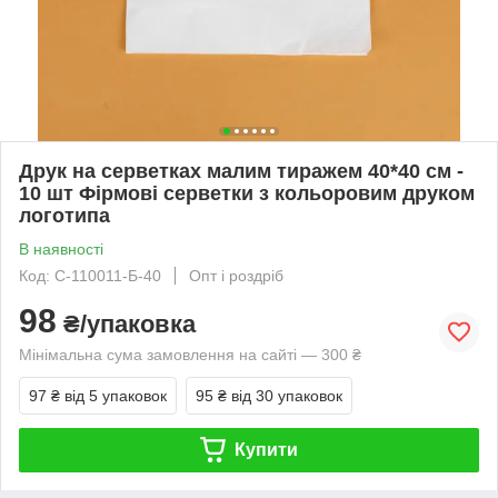
Друк на серветках малим тиражем 40*40 см -
10 шт Фірмові серветки з кольоровим друком
логотипа
В наявності
Код: С-110011-Б-40
Опт і роздріб
98
₴/упаковка
Мінімальна сума замовлення на сайті — 300 ₴
97 ₴
від 5 упаковок
95 ₴
від 30 упаковок
Купити