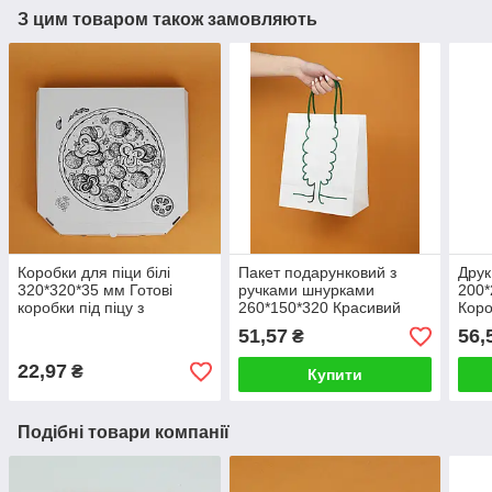
З цим товаром також замовляють
Коробки для піци білі
Пакет подарунковий з
Друк
320*320*35 мм Готові
ручками шнурками
200*
коробки під піцу з
260*150*320 Красивий
Коро
малюнком
пакет для подарунка
лого
51,57
56,
₴
"Дерево"
22,97
₴
Купити
Подібні товари компанії