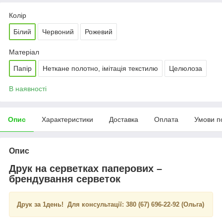
Колір
Білий
Червоний
Рожевий
Матеріал
Папір
Неткане полотно, імітація текстилю
Целюлоза
В наявності
Опис
Характеристики
Доставка
Оплата
Умови п
Опис
Друк на серветках паперових –
брендування серветок
Друк за 1день!
Для консультації:
380 (67) 696-22-92 (Ольга)