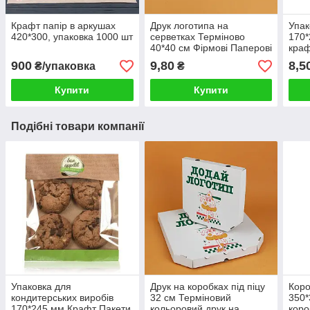
Крафт папір в аркушах
Друк логотипа на
Упак
420*300, упаковка 1000 шт
серветках Терміново
170*
40*40 см Фірмові Паперові
краф
серветки для сервіровки
з вік
900
9,80
8,5
₴/упаковка
₴
сам
Купити
Купити
Подібні товари компанії
Упаковка для
Друк на коробках під піцу
Коро
кондитерських виробів
32 см Терміновий
350*
170*245 мм Крафт Пакети
кольоровий друк на
коро