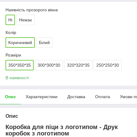
Наявність прозорого вікна
Ні
Немає
Колір
Коричневий
Білий
Розміри
350*350*35
300*300*30
320*320*35
250*250*30
В наявності
Опис
Характеристики
Доставка
Оплата
Умови п
Опис
Коробка для піци з логотипом - Друк
коробок з логотипом