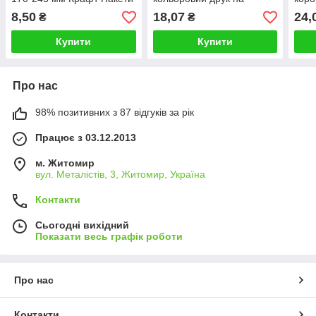
прозорі для упаковки
коробках малим тиражем
"Іта
8,50
18,07
24,
₴
₴
пряників із застібкою
липкою
Купити
Купити
Про нас
98% позитивних з 87 відгуків за рік
Працює з 03.12.2013
м. Житомир
вул. Металістів, 3, Житомир, Україна
Контакти
Сьогодні вихідний
Показати весь графік роботи
Про нас
Контакти