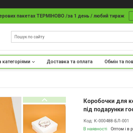
ерових пакетах ТЕРМІНОВО /за 1 день / любий тираж
а категоріями
Доставка та оплата
Обмін та по
Коробочки для к
під подарунки го
Код:
К-000488-БЛ-001
В наявності
Оптом і в 