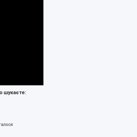
о шукаєте:
талося