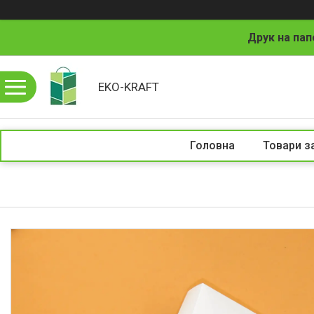
Друк на пап
EKO-KRAFT
Головна
Товари з