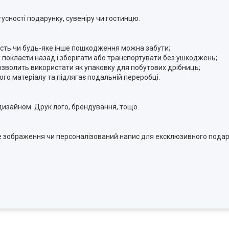
усності подарунку, сувеніру чи гостинцю.
ятість чи будь-яке інше пошкодження можна забути;
у покласти назад і зберігати або транспортувати без ушкоджень;
озволить використати як упаковку для побутових дрібниць;
ого матеріалу та підлягає подальній переробці.
изайном. Друк лого, брендування, тощо.
ке зображення чи персоналізований напис для ексклюзивного пода