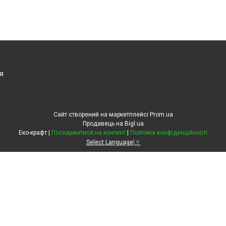
я
Сайт створений на маркетплейсі
Prom.ua
Продавець на Bigl.ua
Еко-крафт |
Поскаржитися на контент
|
Політика конфіденційності
Select Language
▼