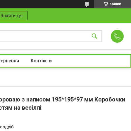
Кошик
Знайти тут
вернення
Контакти
ороваю з написом 195*195*97 мм Коробочки
стям на весіллі
роздріб