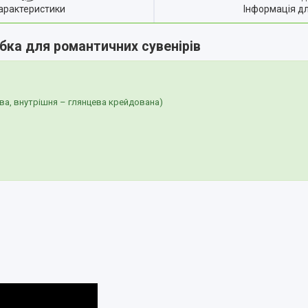
арактеристики
Інформація д
бка для романтичних сувенірів
ва, внутрішня – глянцева крейдована)