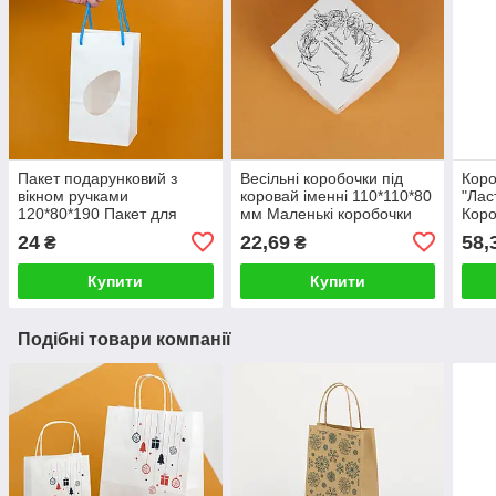
Пакет подарунковий з
Весільні коробочки під
Коро
вікном ручками
коровай іменні 110*110*80
"Лас
120*80*190 Пакет для
мм Маленькі коробочки
Коро
кексів капкейків десертів
під подарунки гостям на
гост
24
22,69
58,
₴
₴
Пакет для шоколадних
весіллі
фігурок
Купити
Купити
Подібні товари компанії