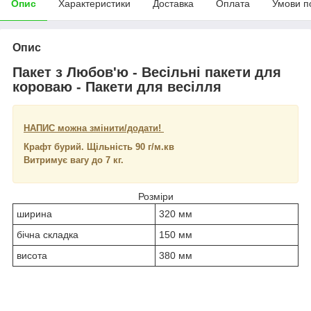
Опис
Характеристики
Доставка
Оплата
Умови п
Опис
Пакет з Любов'ю - Весільні пакети для
короваю - Пакети для весілля
НАПИС можна змінити/додати!
Крафт бурий. Щільність 90 г/м.кв
Витримує вагу до 7 кг.
Розміри
ширина
320 мм
бічна складка
150 мм
висота
380 мм