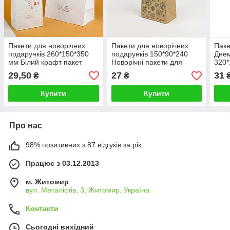
Пакети для новорічних
Пакети для новорічних
Паке
подарунків 260*150*350
подарунків 150*90*240
Днем
мм Білий крафт пакет
Новорічні пакети для
320*
новорічний
цукерок Крафт пакети для
Паке
29,50
27
31
₴
₴
подарунків з ручками
симв
Купити
Купити
Про нас
98% позитивних з 87 відгуків за рік
Працює з 03.12.2013
м. Житомир
вул. Металістів, 3, Житомир, Україна
Контакти
Сьогодні вихідний