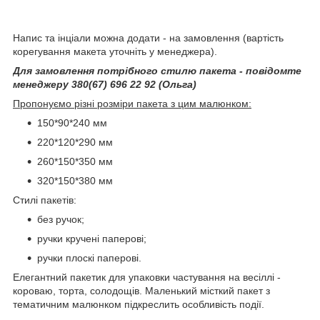
Напис та інціали можна додати - на замовлення (вартість
корегування макета уточніть у менеджера).
Для замовлення потрібного стилю пакета - повідомте
менеджеру 380(67) 696 22 92 (Ольга)
Пропонуємо різні розміри пакета з цим малюнком:
150*90*240 мм
220*120*290 мм
260*150*350 мм
320*150*380 мм
Стилі пакетів:
без ручок;
ручки кручені паперові;
ручки плоскі паперові.
Елегантний пакетик для упаковки частування на весіллі -
короваю, торта, солодощів. Маленький місткий пакет з
тематичним малюнком підкреслить особливість події.