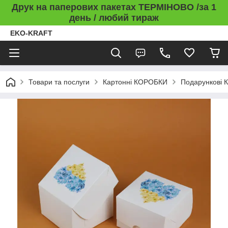
Друк на паперових пакетах ТЕРМІНОВО /за 1
день / любий тираж
EKO-KRAFT
Товари та послуги
Картонні КОРОБКИ
Подарункові 