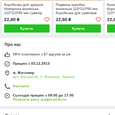
Коробочка для цукерок
Різдвяна коробка
Кач
Новорічна маленька
маленька 110*110*80 мм
Коро
110*110*80 мм сувенір
Коробочка для сувенірів
110*
коробка "З Новим роком"
ялинкової іграшки
пода
22,80
22,80
22,
₴
₴
суве
Купити
Купити
Про нас
98% позитивних з 87 відгуків за рік
Працює з 03.12.2013
м. Житомир
вул. Металістів, 3, Житомир, Україна
Контакти
Сьогодні працює з 09:00 до 17:00
Показати весь графік роботи