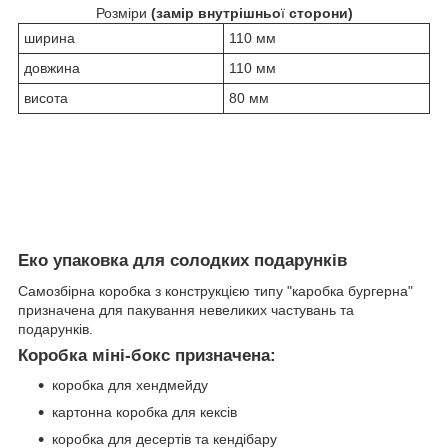
Розміри
(замір внутрішньо
ї
сторони)
ширина
110 мм
довжина
110 мм
висота
80 мм
Еко упаковка для солодких подарунків
Самозбірна коробка з конструкцією типу "каробка бургерна"
призначена для пакування невеликих частувань та
подарунків.
Коробка міні-бокс призначена:
коробка для хендмейду
картонна коробка для кексів
коробка для десертів та кендібару