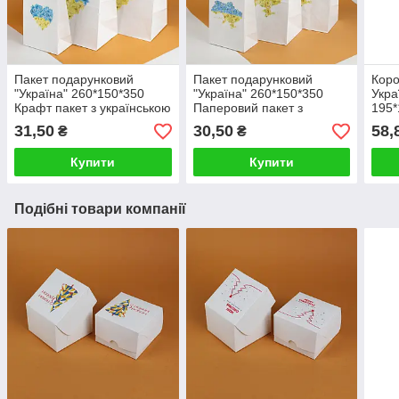
Пакет подарунковий
Пакет подарунковий
Коро
"Україна" 260*150*350
"Україна" 260*150*350
Укра
Крафт пакет з українською
Паперовий пакет з
195*
символікою Подарункові
патріотичним малюнком
для 
31,50
30,50
58,
₴
₴
пакети української
карта України
тема
тематики
Купити
Купити
Подібні товари компанії