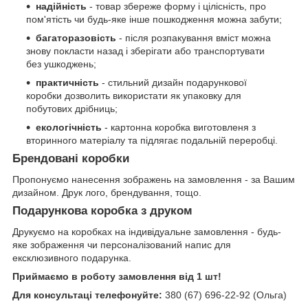
надійність
- товар збереже форму і цілісність, про
пом'ятість чи будь-яке інше пошкодження можна забути;
багаторазовість
- після розпакування вміст можна
знову покласти назад і зберігати або транспортувати
без ушкоджень;
практичність
- стильний дизайн подарункової
коробки дозволить використати як упаковку для
побутових дрібниць;
екологічність
- картонна коробка виготовленя з
вторинного матеріалу та підлягає подальній переробці.
Брендовані коробки
Пропонуємо нанесення зображень на замовлення - за Вашим
дизайном. Друк лого, брендування, тощо.
Подарункова коробка з друком
Друкуємо на коробках на індивідуальне замовлення - будь-
яке зображення чи персоналізований напис для
ексклюзивного подарунка.
Приймаємо в роботу замовлення від 1 шт!
Для консультаці телефонуйте:
380 (67) 696-22-92 (Ольга)