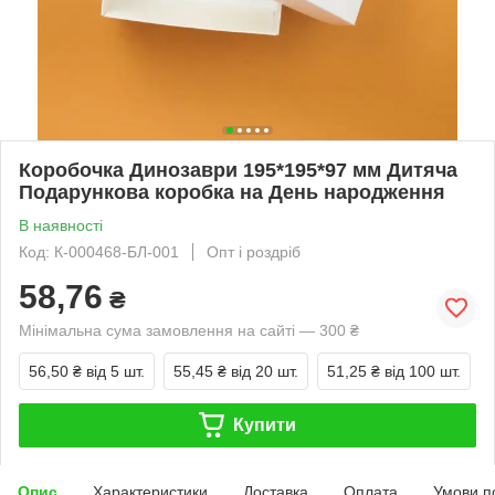
Коробочка Динозаври 195*195*97 мм Дитяча
Подарункова коробка на День народження
В наявності
Код: К-000468-БЛ-001
Опт і роздріб
58,76
₴
Мінімальна сума замовлення на сайті — 300 ₴
56,50 ₴
від 5 шт.
55,45 ₴
від 20 шт.
51,25 ₴
від 100 шт.
Купити
Опис
Характеристики
Доставка
Оплата
Умови п