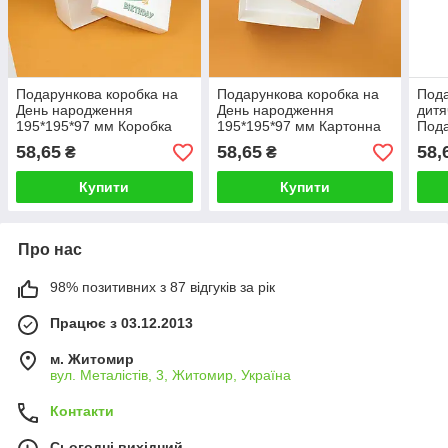
Подарункова коробка на
Подарункова коробка на
Пода
День народження
День народження
дитя
195*195*97 мм Коробка
195*195*97 мм Картонна
Пода
Happy Birthday
Коробка для дитячих
для 
58,65
58,65
58,
₴
₴
подарунків
Купити
Купити
Про нас
98% позитивних з 87 відгуків за рік
Працює з 03.12.2013
м. Житомир
вул. Металістів, 3, Житомир, Україна
Контакти
Сьогодні вихідний