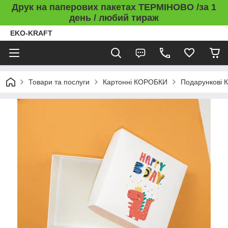
Друк на паперових пакетах ТЕРМІНОВО /за 1
день / любий тираж
EKO-KRAFT
Товари та послуги
Картонні КОРОБКИ
Подарункові 