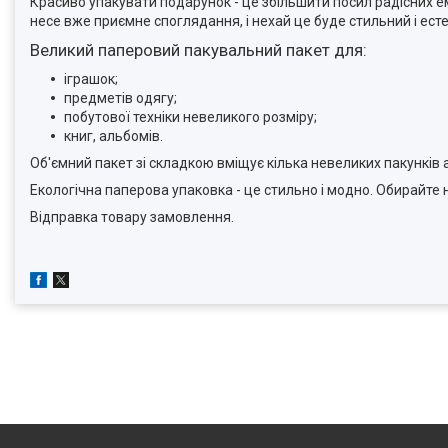
Красиво упакувати подарунок - це збільшити посил радісних 
несе вже приємне споглядання, і нехай це буде стильний і ест
Великий паперовий пакувальний пакет для:
іграшок;
предметів одягу;
побутової техніки невеликого розміру;
книг, альбомів.
Об'ємний пакет зі складкою вміщує кілька невеликих пакунків 
Екологічна паперова упаковка - це стильно і модно. Обирайте 
Відправка товару замовлення.