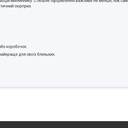
емоцій імениннику. Стильне оформлення важливе не менше, ніж сам
етичний сюрприз.
або коробочок.
найкраще для своїх близьких.