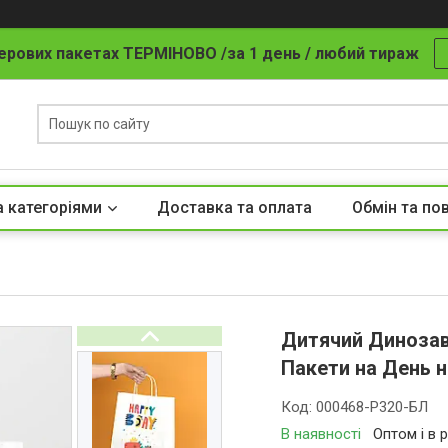
ерових пакетах ТЕРМІНОВО /за 1 день / любий тираж
а категоріями
Доставка та оплата
Обмін та по
Дитячий Динозавр
Пакети на День 
Код:
000468-Р320-БЛ
В наявності
Оптом і в 