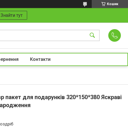
Кошик
Знайти тут
вернення
Контакти
 пакет для подарунків 320*150*380 Яскраві
народження
роздріб