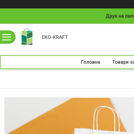
Друк на пап
EKO-KRAFT
Головна
Товари з