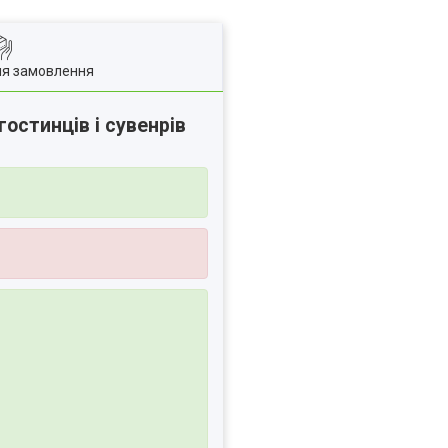
ля замовлення
остинців і сувенрів