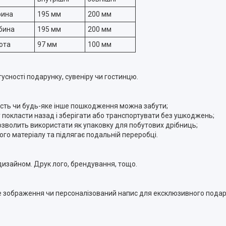
рина
195 мм
200 мм
бина
195 мм
200 мм
ота
97 мм
100 мм
усності подарунку, сувеніру чи гостинцю.
ятість чи будь-яке інше пошкодження можна забути;
у покласти назад і зберігати або транспортувати без ушкоджень;
озволить використати як упаковку для побутових дрібниць;
ого матеріалу та підлягає подальній переробці.
изайном. Друк лого, брендування, тощо.
ке зображення чи персоналізований напис для ексклюзивного пода