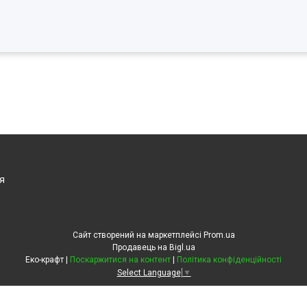
я
Сайт створений на маркетплейсі
Prom.ua
Продавець на Bigl.ua
Еко-крафт |
Поскаржитися на контент
|
Політика конфіденційності
Select Language
▼