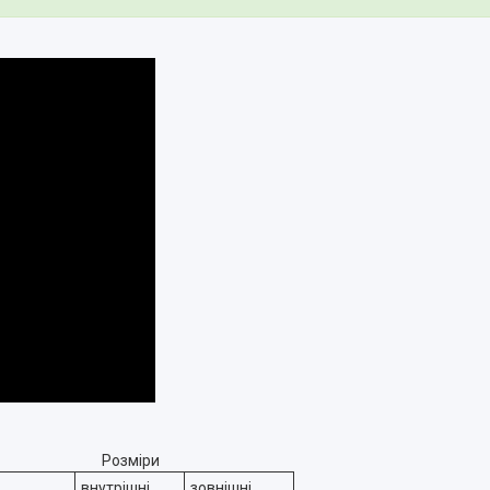
Розміри
внутрішні
зовнішні