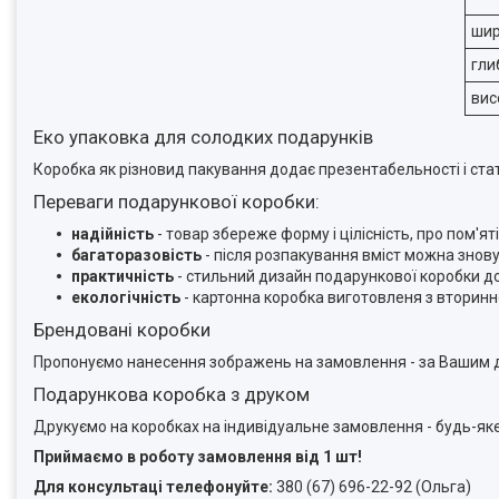
ши
гли
вис
Еко упаковка для солодких подарунків
Коробка як різновид пакування додає презентабельності і стат
Переваги подарункової коробки:
надійність
- товар збереже форму і цілісність, про пом'
багаторазовість
- після розпакування вміст можна знов
практичність
- стильний дизайн подарункової коробки д
екологічність
- картонна коробка виготовленя з вторинн
Брендовані коробки
Пропонуємо нанесення зображень на замовлення - за Вашим д
Подарункова коробка з друком
Друкуємо на коробках на індивідуальне замовлення - будь-я
Приймаємо в роботу замовлення від 1 шт!
Для консультаці телефонуйте:
380 (67) 696-22-92 (Ольга)