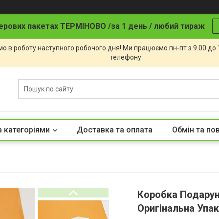
ерових пакетах ТЕРМІНОВО /за 1 день / любий тираж
о в роботу наступного робочого дня! Ми працюємо пн-пт з 9.00 до
телефону
а категоріями
Доставка та оплата
Обмін та по
Коробка Подарун
Оригінальна Упак