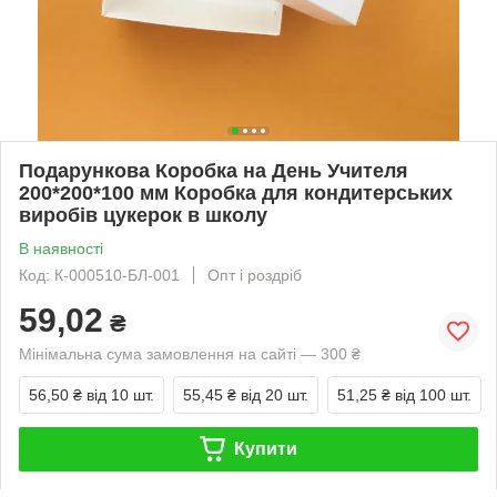
Подарункова Коробка на День Учителя
200*200*100 мм Коробка для кондитерських
виробів цукерок в школу
В наявності
Код: К-000510-БЛ-001
Опт і роздріб
59,02
₴
Мінімальна сума замовлення на сайті — 300 ₴
56,50 ₴
від 10 шт.
55,45 ₴
від 20 шт.
51,25 ₴
від 100 шт.
Купити