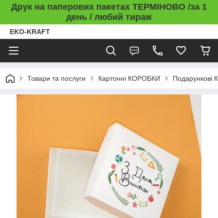
Друк на паперових пакетах ТЕРМІНОВО /за 1
день / любий тираж
EKO-KRAFT
Товари та послуги
Картонні КОРОБКИ
Подарункові 