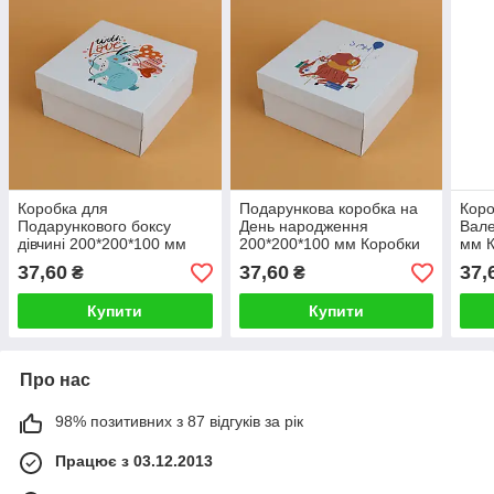
Коробка для
Подарункова коробка на
Коро
Подарункового боксу
День народження
Вале
дівчині 200*200*100 мм
200*200*100 мм Коробки
мм К
Коробка на День святого
під подарункові бокси для
Пода
37,60
37,60
37,
₴
₴
Валентина
дітей підлітків
хло
Купити
Купити
Про нас
98% позитивних з 87 відгуків за рік
Працює з 03.12.2013