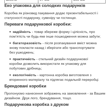
Еко упаковка для солодких подарунків
Коробка як різновид пакування додає презентабельності і
статусності подарунку, сувеніру чи гостинцю.
Переваги подарункової коробки:
надійність
- товар збереже форму і цілісність, про
пом'ятість чи будь-яке інше пошкодження можна забути;
багаторазовість
- після розпакування вміст можна
знову покласти назад і зберігати або транспортувати
без ушкоджень;
практичність
- стильний дизайн подарункової
коробки дозволить використати як упаковку для
побутових дрібниць;
екологічність
- картонна коробка виготовленя з
вторинного матеріалу та підлягає подальній переробці.
Брендовані коробки
Пропонуємо нанесення зображень на замовлення - за Вашим
дизайном. Друк лого, брендування, тощо.
Подарункова коробка з друком