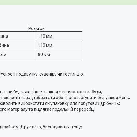
Розміри
рина
110 мм
бина
110 мм
ота
80 мм
усності подарунку, сувеніру чи гостинцю.
ятість чи будь-яке інше пошкодження можна забути;
у покласти назад і зберігати або транспортувати без ушкоджень;
озволить використати як упаковку для побутових дрібниць;
ого матеріалу та підлягає подальній переробці.
изайном. Друк лого, брендування, тощо.