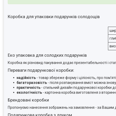
Коробка для упаковки подарунків солодощів
ши
гли
вис
Еко упаковка для солодких подарунків
Коробка як різновид пакування додає презентабельності і стат
Переваги подарункової коробки:
надійність
- товар збереже форму і цілісність, про пом'
багаторазовість
- після розпакування вміст можна знов
практичність
- стильний дизайн подарункової коробки д
екологічність
- картонна коробка виготовленя з вторинн
Брендовані коробки
Пропонуємо нанесення зображень на замовлення - за Вашим д
Подарункова коробка з друком