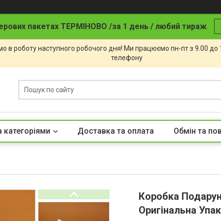
ерових пакетах ТЕРМІНОВО /за 1 день / любий тираж
о в роботу наступного робочого дня! Ми працюємо пн-пт з 9.00 до
телефону
а категоріями
Доставка та оплата
Обмін та по
Коробка Подарун
Оригінальна Упак