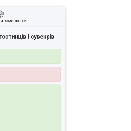
ля замовлення
остинців і сувенрів