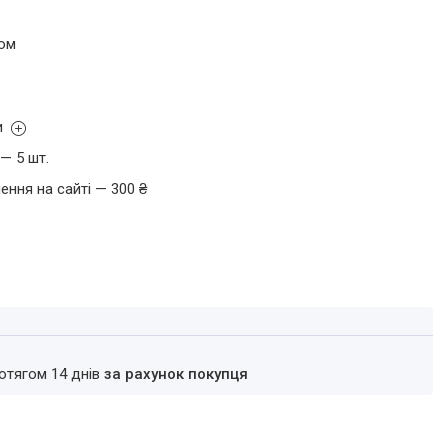
том
и
— 5 шт.
ення на сайті — 300 ₴
ротягом 14 днів
за рахунок покупця