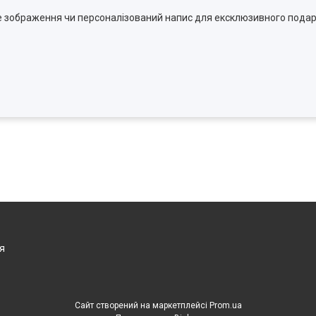
ке зображення чи персоналізований напис для ексклюзивного пода
я
Сайт створений на маркетплейсі
Prom.ua