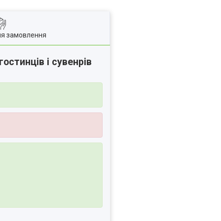
ля замовлення
остинців і сувенрів