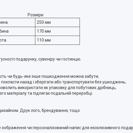
Розміри
рина
250 мм
бина
170 мм
ота
110 мм
усності подарунку, сувеніру чи гостинцю.
ятість чи будь-яке інше пошкодження можна забути;
у покласти назад і зберігати або транспортувати без ушкоджень;
озволить використати як упаковку для побутових дрібниць;
ого матеріалу та підлягає подальній переробці.
изайном. Друк лого, брендування, тощо.
ке зображення чи персоналізований напис для ексклюзивного пода