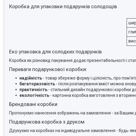
Коробка для упаковки подарунків солодощів
ши
гли
вис
Еко упаковка для солодких подарунків
Коробка як різновид пакування додає презентабельності і стат
Переваги подарункової коробки:
надійність
- товар збереже форму і цілісність, про пом'
багаторазовість
- після розпакування вміст можна знов
практичність
- стильний дизайн подарункової коробки д
екологічність
- картонна коробка виготовленя з вторинн
Брендовані коробки
Пропонуємо нанесення зображень на замовлення - за Вашим д
Подарункова коробка з друком
Друкуємо на коробках на індивідуальне замовлення - будь-я