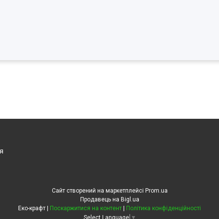
я
Сайт створений на маркетплейсі
Prom.ua
Продавець на Bigl.ua
Еко-крафт |
Поскаржитися на контент
|
Політика конфіденційності
Select Language
▼