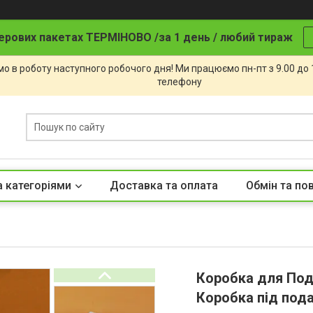
ерових пакетах ТЕРМІНОВО /за 1 день / любий тираж
о в роботу наступного робочого дня! Ми працюємо пн-пт з 9.00 до
телефону
а категоріями
Доставка та оплата
Обмін та по
Коробка для Под
Коробка під под