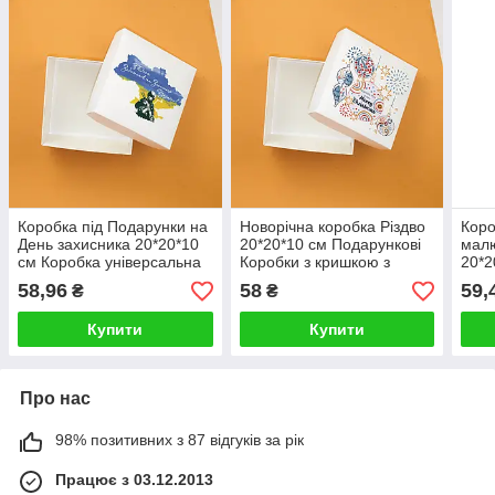
Коробка під Подарунки на
Новорічна коробка Різдво
Коро
День захисника 20*20*10
20*20*10 см Подарункові
малю
см Коробка універсальна
Коробки з кришкою з
20*2
для патріотичних
малюнком
пода
58,96
58
59,
₴
₴
подарунків військовим
нар
Купити
Купити
Про нас
98% позитивних з 87 відгуків за рік
Працює з 03.12.2013