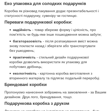
Еко упаковка для солодких подарунків
Коробка як різновид пакування додає презентабельності і
статусності подарунку, сувеніру чи гостинцю.
Переваги подарункової коробки:
надійність
- товар збереже форму і цілісність, про
пом'ятість чи будь-яке інше пошкодження можна забути;
багаторазовість
- після розпакування вміст можна
знову покласти назад і зберігати або транспортувати
без ушкоджень;
практичність
- стильний дизайн подарункової
коробки дозволить використати як упаковку для
побутових дрібниць;
екологічність
- картонна коробка виготовленя з
вторинного матеріалу та підлягає подальній переробці.
Брендовані коробки
Пропонуємо нанесення зображень на замовлення - за Вашим
дизайном. Друк лого, брендування, тощо.
Подарункова коробка з друком
Друкуємо на коробках на індивідуальне замовлення - будь-