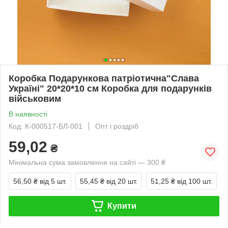
Коробка Подарункова патріотична"Слава
Україні" 20*20*10 см Коробка для подарунків
військовим
В наявності
Код: К-000517-БЛ-001
Опт і роздріб
59,02
₴
Мінімальна сума замовлення на сайті — 300 ₴
56,50 ₴
від 5 шт.
55,45 ₴
від 20 шт.
51,25 ₴
від 100 шт.
Купити