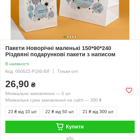
Пакети Новорічні маленькі 150*90*240
Різдвяні подарункові пакети з написом
В наявності
Код: 000522-Р150-БЛ
Тільки опт
26,90
₴
Мінімальне замовлення — 5 шт.
Мінімальна сума замовлення на сайті — 300 ₴
23 ₴
від 10 шт.
22 ₴
від 50 шт.
21 ₴
від 300 шт.
Купити
або