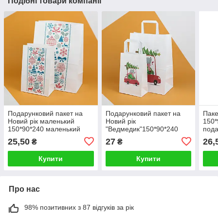
Подібні товари компанії
Подарунковий пакет на
Подарунковий пакет на
Паке
Новий рік маленький
Новий рік
150*
150*90*240 маленький
"Ведмедик"150*90*240
пода
Упаковка для новорічних
Упаковка для новорічних
свят
25,50
27
26,
₴
₴
різдвяних подарунків
різдвяних подарунків з
цуке
"Зимовий"
ручками
Купити
Купити
Про нас
98% позитивних з 87 відгуків за рік