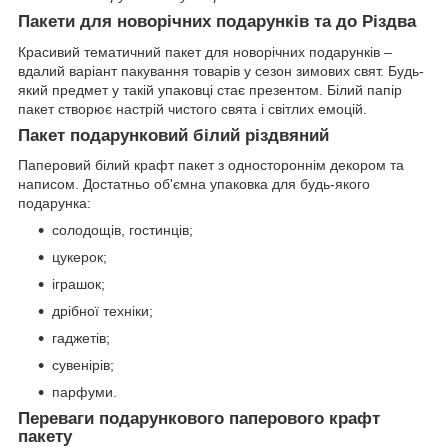
Пакети для новорічних подарунків та до Різдва
Красивий тематичний пакет для новорічних подарунків –
вдалий варіант пакування товарів у сезон зимових свят. Будь-
який предмет у такій упаковці стає презентом. Білий папір
пакет створює настрій чистого свята і світлих емоцій.
Пакет подарунковий білий різдвяний
Паперовий білий крафт пакет з одностороннім декором та
написом. Достатньо об'ємна упаковка для будь-якого
подарунка:
солодощів, гостинців;
цукерок;
іграшок;
дрібної техніки;
гаджетів;
сувенірів;
парфуми.
Переваги подарункового паперового крафт
пакету