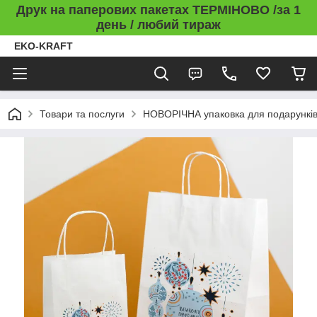
Друк на паперових пакетах ТЕРМІНОВО /за 1
день / любий тираж
EKO-KRAFT
Товари та послуги
НОВОРІЧНА упаковка для подарункі