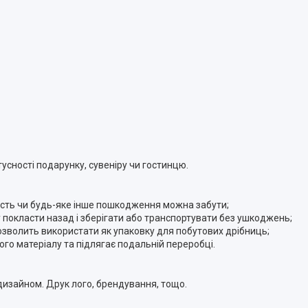
усності подарунку, сувеніру чи гостинцю.
ятість чи будь-яке інше пошкодження можна забути;
у покласти назад і зберігати або транспортувати без ушкоджень;
озволить використати як упаковку для побутових дрібниць;
ого матеріалу та підлягає подальній переробці.
изайном. Друк лого, брендування, тощо.