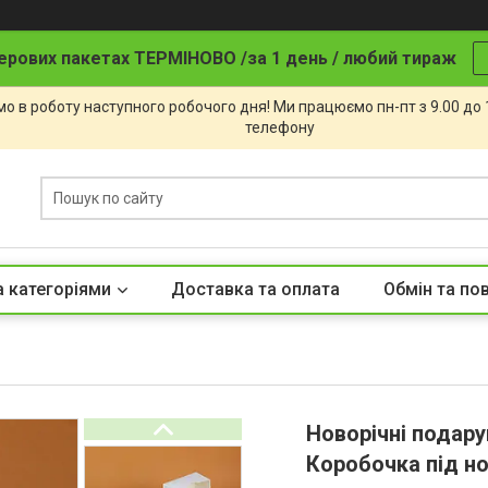
ерових пакетах ТЕРМІНОВО /за 1 день / любий тираж
о в роботу наступного робочого дня! Ми працюємо пн-пт з 9.00 до
телефону
а категоріями
Доставка та оплата
Обмін та по
Новорічні подар
Коробочка під но