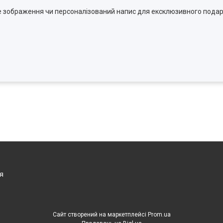
ке зображення чи персоналізований напис для ексклюзивного пода
я
Сайт створений на маркетплейсі
Prom.ua