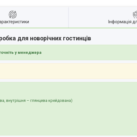
арактеристики
Інформація д
робка для новорічних гостинців
точніть у менеджера
ва, внутрішня – глянцева крейдована)