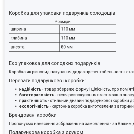
Коробка для упаковки подарунків солодощів
Розміри
ширина
110 мм
глибина
110 мм
висота
80 мм
Еко упаковка для солодких подарунків
Коробка як різновид пакування додає презентабельності і стат
Переваги подарункової коробки:
надійність
- товар збереже форму і цілісність, про пом'
багаторазовість
- після розпакування вміст можна знов
практичність
- стильний дизайн подарункової коробки д
екологічність
- картонна коробка виготовленя з вторинн
Брендовані коробки
Пропонуємо нанесення зображень на замовлення - за Вашим д
Подарункова коробка з друком