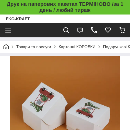
Друк на паперових пакетах ТЕРМІНОВО /за 1
день / любий тираж
EKO-KRAFT
Товари та послуги
Картонні КОРОБКИ
Подарункові 