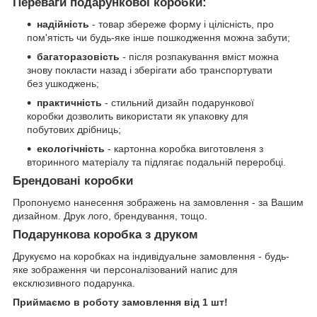
Переваги подарункової коробки:
надійність
- товар збереже форму і цілісність, про
пом'ятість чи будь-яке інше пошкодження можна забути;
багаторазовість
- після розпакування вміст можна
знову покласти назад і зберігати або транспортувати
без ушкоджень;
практичність
- стильний дизайн подарункової
коробки дозволить використати як упаковку для
побутових дрібниць;
екологічність
- картонна коробка виготовленя з
вторинного матеріалу та підлягає подальній переробці.
Брендовані коробки
Пропонуємо нанесення зображень на замовлення - за Вашим
дизайном. Друк лого, брендування, тощо.
Подарункова коробка з друком
Друкуємо на коробках на індивідуальне замовлення - будь-
яке зображення чи персоналізований напис для
ексклюзивного подарунка.
Приймаємо в роботу замовлення від 1 шт!