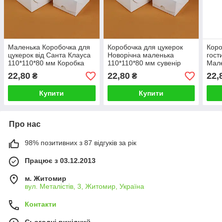
Маленька Коробочка для
Коробочка для цукерок
Коро
цукерок від Санта Клауса
Новорічна маленька
гост
110*110*80 мм Коробка
110*110*80 мм сувенір
Мале
для цукерок на новорічний
коробка "З Новим роком"
пода
22,80
22,80
22,
₴
₴
ранок
садо
Купити
Купити
Про нас
98% позитивних з 87 відгуків за рік
Працює з 03.12.2013
м. Житомир
вул. Металістів, 3, Житомир, Україна
Контакти