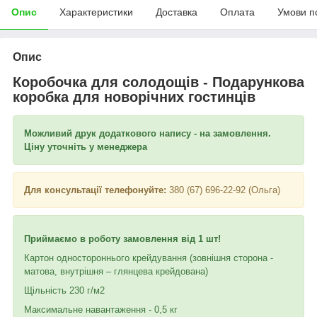
Опис
Характеристики
Доставка
Оплата
Умови п
Опис
Коробочка для солодощів - Подарункова
коробка для новорічних гостинців
Можливий друк додаткового напису - на замовлення.
Ціну уточніть у менеджера
Для консультації телефонуйте:
380 (67) 696-22-92 (Ольга)
Приймаємо в роботу замовлення від 1 шт!
Картон одностороннього крейдування (зовнішня сторона -
матова, внутрішня – глянцева крейдована)
Щільність 230 г/м2
Максимальне навантаження - 0,5 кг