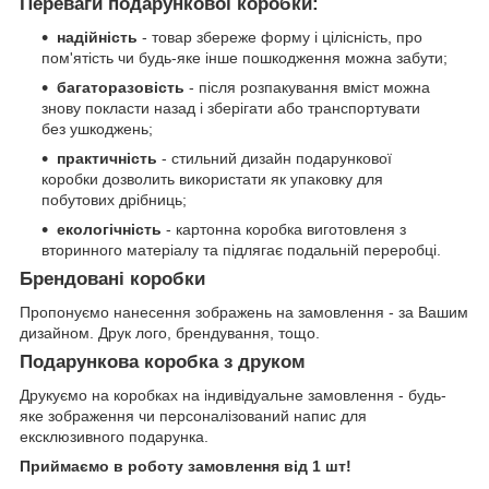
Переваги подарункової коробки:
надійність
- товар збереже форму і цілісність, про
пом'ятість чи будь-яке інше пошкодження можна забути;
багаторазовість
- після розпакування вміст можна
знову покласти назад і зберігати або транспортувати
без ушкоджень;
практичність
- стильний дизайн подарункової
коробки дозволить використати як упаковку для
побутових дрібниць;
екологічність
- картонна коробка виготовленя з
вторинного матеріалу та підлягає подальній переробці.
Брендовані коробки
Пропонуємо нанесення зображень на замовлення - за Вашим
дизайном. Друк лого, брендування, тощо.
Подарункова коробка з друком
Друкуємо на коробках на індивідуальне замовлення - будь-
яке зображення чи персоналізований напис для
ексклюзивного подарунка.
Приймаємо в роботу замовлення від 1 шт!