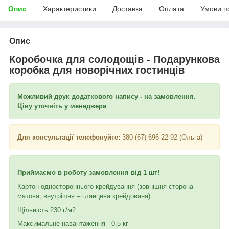
Опис
Характеристики
Доставка
Оплата
Умови п
Опис
Коробочка для солодощів - Подарункова
коробка для новорічних гостинців
Можливий друк додаткового напису - на замовлення.
Ціну уточніть у менеджера
Для консультації телефонуйте:
380 (67) 696-22-92 (Ольга)
Приймаємо в роботу замовлення від 1 шт!
Картон одностороннього крейдування (зовнішня сторона -
матова, внутрішня – глянцева крейдована)
Щільність 230 г/м2
Максимальне навантаження - 0,5 кг