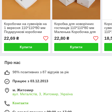
Коробочки на сувенірів на
Коробка для новорічних
Коро
1 вересня 110*110*80 мм
гостинців 110*110*80 мм
суве
Подарункові коробочки
Маленька Коробочка для
110*
для гостинців школярам
подарунків в дитячий
Пода
22,69
22,80
18,
₴
₴
садок школу
для 
Купити
Купити
Про нас
98% позитивних з 87 відгуків за рік
Працює з 03.12.2013
м. Житомир
вул. Металістів, 3, Житомир, Україна
Контакти