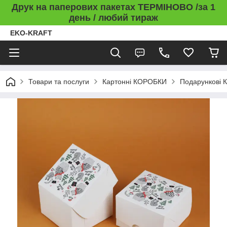
Друк на паперових пакетах ТЕРМІНОВО /за 1
день / любий тираж
EKO-KRAFT
Товари та послуги
Картонні КОРОБКИ
Подарункові 