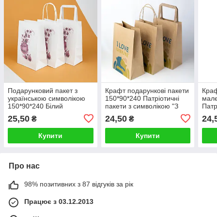
Подарунковий пакет з
Крафт подарункові пакети
Краф
українською символікою
150*90*240 Патріотичні
мале
150*90*240 Білий
пакети з символікою "З
Патр
Подарункові Пакети
Любов'ю до України" з
симв
25,50
24,50
24,
₴
₴
української тематики
дном
Укра
Петриківка
Купити
Купити
Про нас
98% позитивних з 87 відгуків за рік
Працює з 03.12.2013