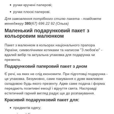
ручки кручені паперові;
ручки плоскі паперові.
Для замовлення потрібного стилю пакета - повідомте
менеджеру
380
(67) 696 22 92 (Ольга)
Маленький подарунковий пакет з
кольоровим малюнком
Пакет з малюнком в кольорах національного прапора
України, символічними котиками та написом "З любов'ю" -
вдалий вибір та актуальна упаковка для подарунка чи
презента.
Подарунковий паперовий пакет з дном
Є речі, на яких не слід економити. При підготовці подарунка -
це упаковка. Безумовно, саме пакування є дуже важливою
складовою будь-якого презенту. Адже саме подача і форма
передають позитивні емоції і відчуття свята. Насправді
естетичний гарний вигляд радує ще до розпакування.
Красивий подарунковий пакет для:
предметів одягу;