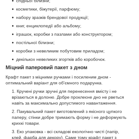
спідньої білизни;
косметики, біжутерії, парфюму;
набору зразків брендової продукції;
книг, енциклопедії або альбому;
іграшок, коробки з пазлами або конструктором;
постільної білизни;
коробки з невеликим побутовим приладом;
декількох невеликих згортків або коробочок.
Міцний паперовий пакет з дном
Крафт пакет з міцними ручками і посиленим дном -
оптимальний варіант для об'ємного подарунка.
Кручені ручки зручні для перенесення вмісту і не
врізаються в долоню. Добре проклеєне дно не рветься
навіть за максимально допустимого навантаження.
Пакувальний пакет виготовлений з якісного цупкого
паперу, стінки добре тримають форму і не деформують
крихкі товари.
Еко упаковка - всі складові екологічно чисті (папір,
клей, фарба для декору). Саме тому крафт пакет з