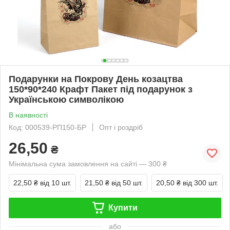
Подарунки на Покрову День козацтва
150*90*240 Крафт Пакет під подарунок з
Українською символікою
В наявності
Код: 000539-РП150-БР
Опт і роздріб
26,50
₴
Мінімальна сума замовлення на сайті — 300 ₴
22,50 ₴
від 10 шт.
21,50 ₴
від 50 шт.
20,50 ₴
від 300 шт.
Купити
або