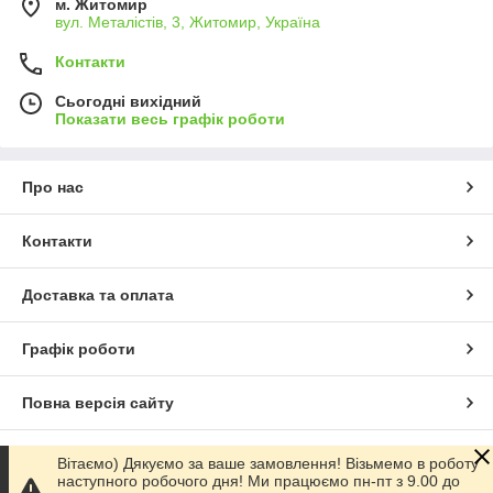
м. Житомир
вул. Металістів, 3, Житомир, Україна
Контакти
Сьогодні вихідний
Показати весь графік роботи
Про нас
Контакти
Доставка та оплата
Графік роботи
Повна версія сайту
Сайт створено на маркетплейсі
Prom.ua
Вітаємо) Дякуємо за ваше замовлення! Візьмемо в роботу
наступного робочого дня! Ми працюємо пн-пт з 9.00 до