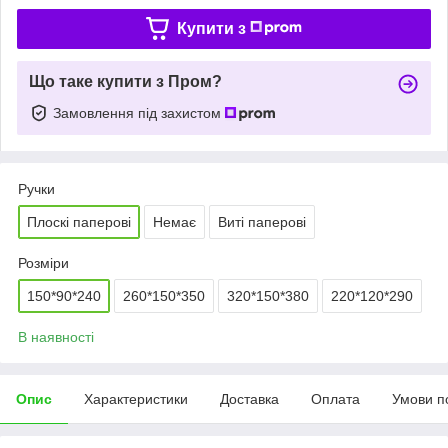
Купити з
Що таке купити з Пром?
Замовлення під захистом
Ручки
Плоскі паперові
Немає
Виті паперові
Розміри
150*90*240
260*150*350
320*150*380
220*120*290
В наявності
Опис
Характеристики
Доставка
Оплата
Умови п