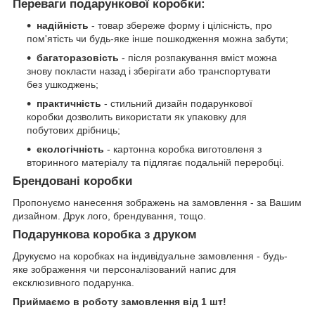
Переваги подарункової коробки:
надійність
- товар збереже форму і цілісність, про
пом'ятість чи будь-яке інше пошкодження можна забути;
багаторазовість
- після розпакування вміст можна
знову покласти назад і зберігати або транспортувати
без ушкоджень;
практичність
- стильний дизайн подарункової
коробки дозволить використати як упаковку для
побутових дрібниць;
екологічність
- картонна коробка виготовленя з
вторинного матеріалу та підлягає подальній переробці.
Брендовані коробки
Пропонуємо нанесення зображень на замовлення - за Вашим
дизайном. Друк лого, брендування, тощо.
Подарункова коробка з друком
Друкуємо на коробках на індивідуальне замовлення - будь-
яке зображення чи персоналізований напис для
ексклюзивного подарунка.
Приймаємо в роботу замовлення від 1 шт!