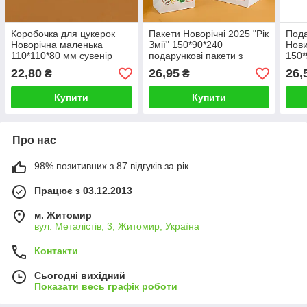
Коробочка для цукерок
Пакети Новорічні 2025 "Рік
Пода
Новорічна маленька
Змії" 150*90*240
Нови
110*110*80 мм сувенір
подарункові пакети з
150*
коробка "З Новим роком"
символікою на Новий рік
ново
22,80
26,95
26,
₴
₴
"Кро
Купити
Купити
Про нас
98% позитивних з 87 відгуків за рік
Працює з 03.12.2013
м. Житомир
вул. Металістів, 3, Житомир, Україна
Контакти
Сьогодні вихідний
Показати весь графік роботи