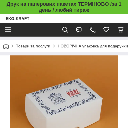
Друк на паперових пакетах ТЕРМІНОВО /за 1
день / любий тираж
EKO-KRAFT
Товари та послуги
НОВОРІЧНА упаковка для подарункі