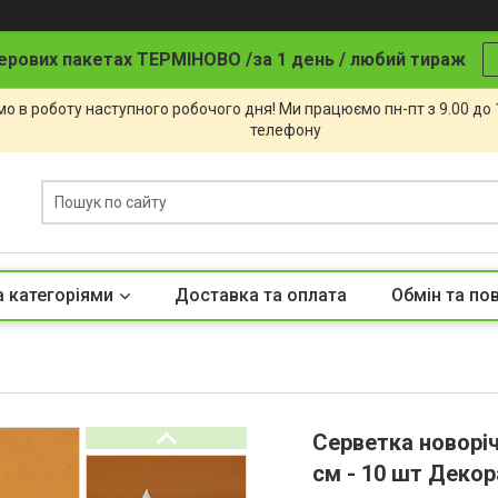
ерових пакетах ТЕРМІНОВО /за 1 день / любий тираж
о в роботу наступного робочого дня! Ми працюємо пн-пт з 9.00 до
телефону
а категоріями
Доставка та оплата
Обмін та по
Серветка новоріч
см - 10 шт Декор