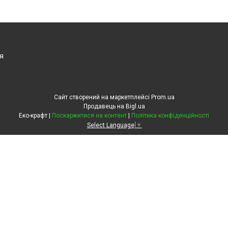
я
Сайт створений на маркетплейсі
Prom.ua
Продавець на Bigl.ua
Еко-крафт |
Поскаржитися на контент
|
Політика конфіденційності
Select Language
▼