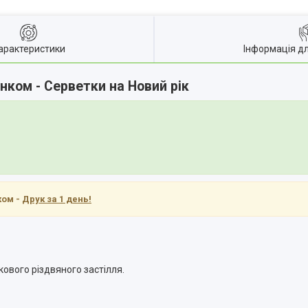
арактеристики
Інформація д
нком - Серветки на Новий рік
ком -
Друк за 1 день!
кового різдвяного застілля.