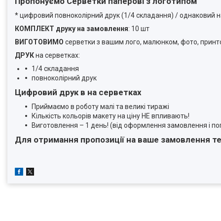
Пропонуємо Серветки паперові з логотипом
* цифровий повноколірний друк (1/4 складання) / однаковий н
КОМПЛЕКТ друку на замовлення
: 10 шт
ВИГОТОВИМО
серветки з вашим лого, малюнком, фото, прин
ДРУК
на серветках:
1/4 складання
повноколірний друк
Цифровий друк в на серветках
Приймаємо в роботу малі та великі тиражі
Кількість кольорів макету на ціну НЕ впливають!
Виготовлення – 1 день! (від оформлення замовлення і п
Для
отримання пропозиції на ваше замовлення т