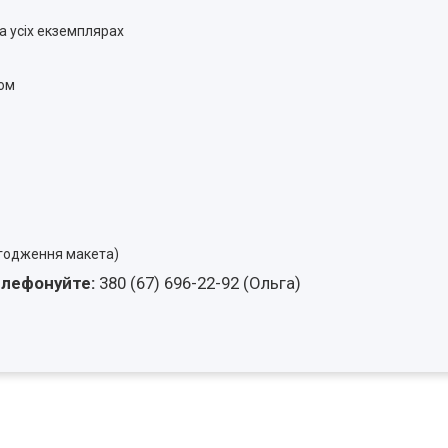
а усіх екземплярах
том
огодження макета)
елефонуйте
:
380 (67) 696-22-92 (Ольга)