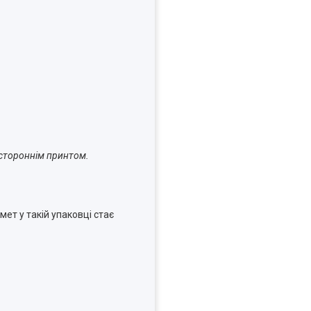
остороннім принтом.
ет у такій упаковці стає