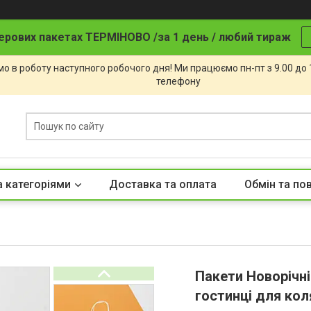
ерових пакетах ТЕРМІНОВО /за 1 день / любий тираж
о в роботу наступного робочого дня! Ми працюємо пн-пт з 9.00 до
телефону
а категоріями
Доставка та оплата
Обмін та по
Пакети Новорічні
гостинці для кол