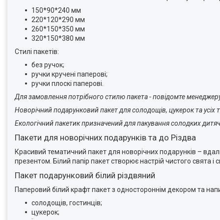
150*90*240 мм
220*120*290 мм
260*150*350 мм
320*150*380 мм
Стилі пакетів:
без ручок;
ручки кручені паперові;
ручки плоскі паперові.
Для замовлення потрібного стилю пакета - повідомте менеджер
Новорічний подарунковий пакет для солодощів, цукерок та усіх 
Екологічний пакетик призначений для пакування солодких дитячи
Пакети для новорічних подарунків та до Різдва
Красивий тематичний пакет для новорічних подарунків – вдалий
презентом. Білий папір пакет створює настрій чистого свята і с
Пакет подарунковий білий різдвяний
Паперовий білий крафт пакет з одностороннім декором та нап
солодощів, гостинців;
цукерок;