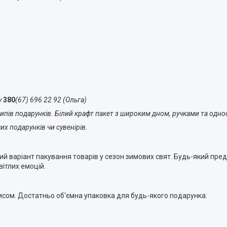
у
380
(67) 696 22 92 (Ольга)
типів подарунків. Білий крафт пакет з широким дном, ручками та одн
х подарунків чи сувенірів.
 варіант пакування товарів у сезон зимових свят. Будь-який предм
вітлих емоцій.
исом. Достатньо об'ємна упаковка для будь-якого подарунка: