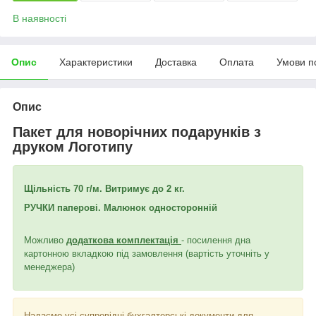
В наявності
Опис
Характеристики
Доставка
Оплата
Умови п
Опис
Пакет для новорічних подарунків з
друком Логотипу
Щільність 70 г/м. Витримує до 2 кг.
РУЧКИ паперові. Малюнок односторонній
Можливо
додаткова комплектація
- посилення дна
картонною вкладкою під замовлення (вартість уточніть у
менеджера)
Надаємо усі супровідні бухгалтерські документи для