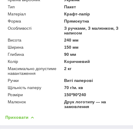
Тип
Пакет
Матеріал
Крафт-папір
Форма
Прямокутна
Особливості
З ручками, З малюнком, З
написом
Висота
240 мм
Ширина
150 мм
Глибина
90 мм
Колір
Коричневий
Максимально допустиме
2 кг
навантаження
Ручки
Виті паперові
Щільність паперу
70 г/м. кв
Розміри
150*90*240
Малюнок
Друк логотипу — на
замовлення
Приховати