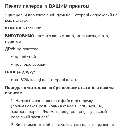
Пакети паперові з ВАШИМ принтом
* цифровий повноколірний друк на 1 стороні / однаковий на
всіх пакетах
КОМПЛЕКТ
: 50 шт
ВИГОТОВИМО
пакети з вашим лого, малюнком, фото,
принтом
ДРУК
на пакетах:
однобічний
повнокольоровий
ПЛОЩА друку:
до 30% площі на 1 стороні пакета
Порядок виготовлення брендованих пакетів з вашим
принтом
Надішліть ваші графічні файли для друку
(приймаються розширення файлів: .cdr, .eps, .ai,
векторна версія. Формати jpeg, pdf, png – у високій
роздільній здатності)
Ви отримаєте файл з візуалізацією на затвердження