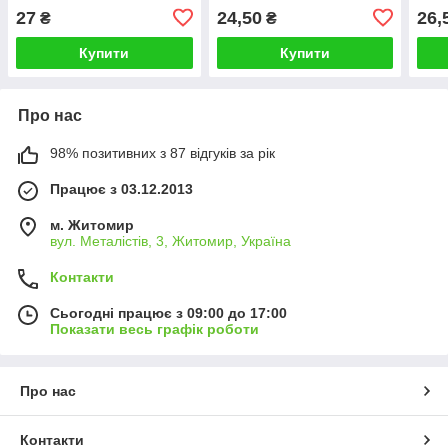
цукерок Крафт пакети для
символікою "З Любов'ю до
дівч
27
24,50
26,
₴
₴
подарунків з ручками
України"
ден
Купити
Купити
Про нас
98% позитивних з 87 відгуків за рік
Працює з 03.12.2013
м. Житомир
вул. Металістів, 3, Житомир, Україна
Контакти
Сьогодні працює з 09:00 до 17:00
Показати весь графік роботи
Про нас
Контакти